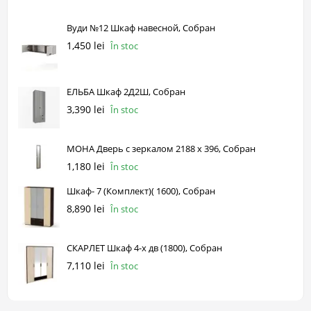
Вуди №12 Шкаф навесной, Собран
1,450 lei
În stoc
ЕЛЬБА Шкаф 2Д2Ш, Собран
3,390 lei
În stoc
МОНА Дверь с зеркалом 2188 х 396, Собран
1,180 lei
În stoc
Шкаф- 7 (Комплект)( 1600), Собран
8,890 lei
În stoc
СКАРЛЕТ Шкаф 4-х дв (1800), Собран
7,110 lei
În stoc