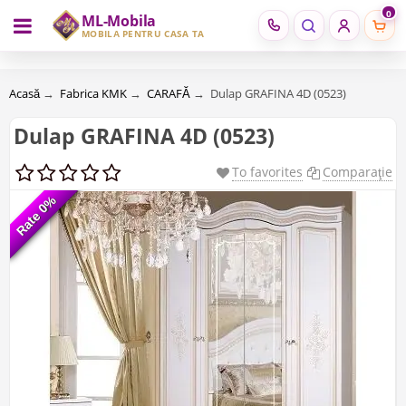
0
ML-Mobila
RU
RO
MOBILĂ PENTRU CASA TA
Acasă
→
Fabrica KMK
→
CARAFĂ
→
Dulap GRAFINA 4D (0523)
Dulap GRAFINA 4D (0523)
To favorites
Comparaţie
Rate 0%
Rate 0%