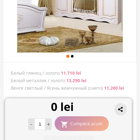
Белый глянец / золото
11,710 lei
Белый металлик / золото
13,290 lei
Венге светлый / Ясень жемчужный (снято)
11,200 lei
0 lei
-
+
Cumpără acum