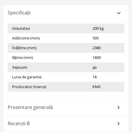
Specificații
Greutatea
200 kg
Adâncime (mm)
595
Înălțime (mm)
2380
lățime (mm)
1800
Зеркало
да
Luna de garantie
18
Producator (marca)
КМК
Prezentare generală
Recenzii
0