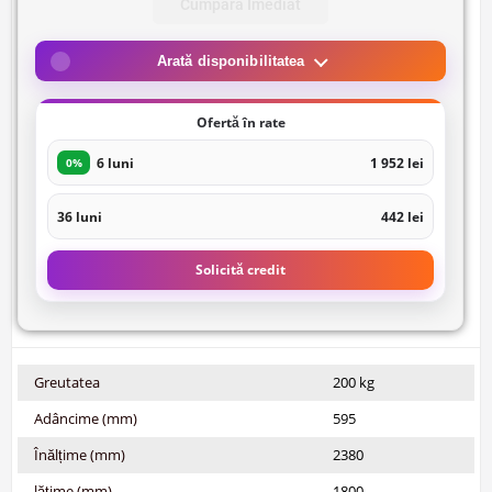
Cumpara Imediat
Arată disponibilitatea
Ofertă în rate
6 luni
1 952 lei
0%
36 luni
442 lei
Solicită credit
Greutatea
200 kg
Adâncime (mm)
595
Înălțime (mm)
2380
lățime (mm)
1800