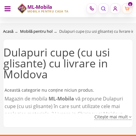
0
ML-Mobila
RU
RO
MOBILĂ PENTRU CASA TA
Acasă
→
Mobilă pentru hol
→
Dulapuri cupe (cu usi glisante) cu livrare i
Dulapuri cupe (cu usi
glisante) cu livrare in
Moldova
Această categorie nu conține niciun produs.
Magazin de mobila
ML-Mobila
vă propune Dulapuri
cupe (cu usi glisante) în care sunt utilizate cele mai
ecologice materiale. ? Livrare in Chisinau si Moldova.
Citește mai mult