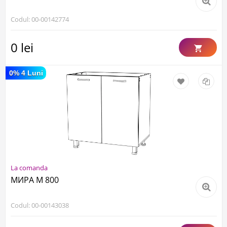
Codul: 00-00142774
0 lei
0% 4 Luni
La comanda
МИРА М 800
Codul: 00-00143038