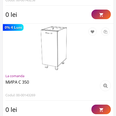
Codul: 00-00143258
0 lei
0% 4 Luni
La comanda
МИРА С 350
Codul: 00-00143269
0 lei