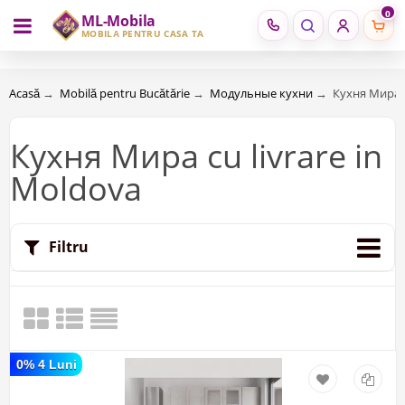
0
ML-Mobila
RU
RO
MOBILĂ PENTRU CASA TA
Acasă
→
Mobilă pentru Bucătărie
→
Модульные кухни
→
Кухня Мира c
Кухня Мира cu livrare in
Moldova
Filtru
0% 4 Luni