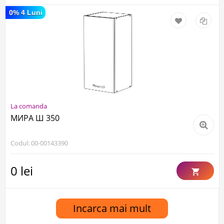
0% 4 Luni
La comanda
МИРА Ш 350
Codul: 00-00143390
0 lei
Incarca mai mult