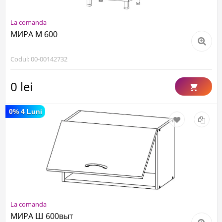
La comanda
МИРА М 600
Codul: 00-00142732
0 lei
0% 4 Luni
La comanda
МИРА Ш 600выт