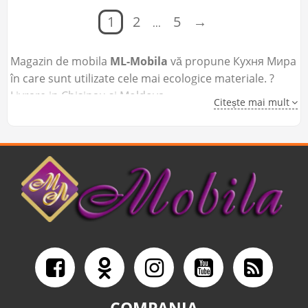
1
2
5
→
...
Magazin de mobila
ML-Mobila
vă propune Кухня Мира
în care sunt utilizate cele mai ecologice materiale. ?
Livrare in Chisinau si Moldova.
Citește mai mult