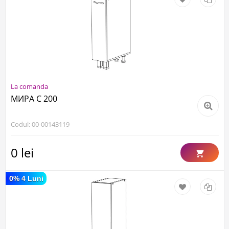
La comanda
МИРА С 200
Codul: 00-00143119
0 lei
0% 4 Luni