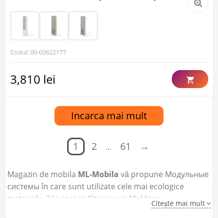
Codul: 00-03622177
3,810 lei
Incarca mai mult
1
2
61
→
...
Magazin de mobila
ML-Mobila
vă propune Модульные
системы în care sunt utilizate cele mai ecologice
materiale. ? Livrare in Chisinau si Moldova.
Citește mai mult