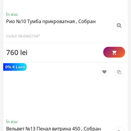
În stoc
Рио №10 Тумба прикроватная , Собран
Codul: 00-03621547
760 lei
0% 4 Luni
În stoc
Вельвет №13 Пенал витрина 450 , Собран