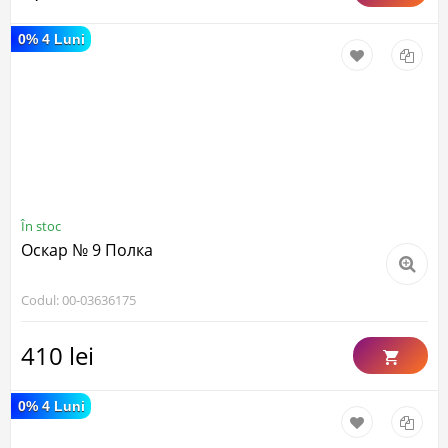
0% 4 Luni
În stoc
Оскар № 9 Полка
Codul: 00-03636175
410 lei
0% 4 Luni