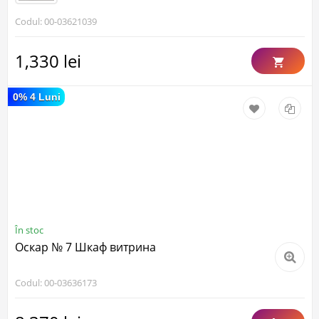
Codul: 00-03621039
1,330 lei
0% 4 Luni
În stoc
Оскар № 7 Шкаф витрина
Codul: 00-03636173