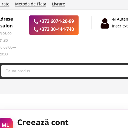
 rate
Metoda de Plata
Livrare
Adrese
Auten
+373 6074-20-99
 salon
Inscrie-
+373 30-444-740
 Vi 08:00—
21:30
Du 08:00—
20:00
Creează cont
ML