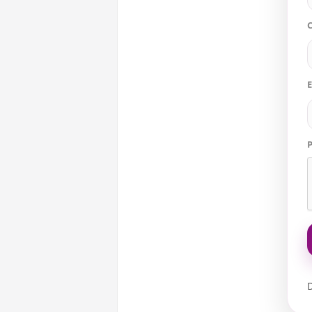
C
E
P
D