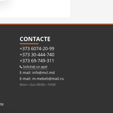
CONTACTE
+373 6074-20-99
+373 30-444-740
+373 69-749-311
Solicitați un apel
E-mail:
info@mcl.md
E-mail:
m-mebeli@mail.ru
Mon—Sun 09:00—19:00
ate