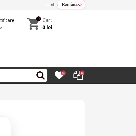
Limba
Română
0
Cart
tificare
0 lei
te
0
0