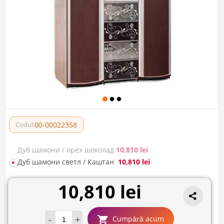
00-00022358
Codul:
Дуб шамони / орех шоколад
10,810 lei
Дуб шамони светл / Каштан
10,810 lei
10,810 lei
-
+
Cumpără acum