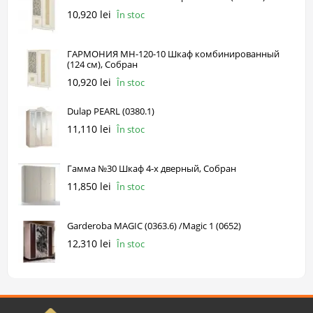
10,920 lei
În stoc
ГАРМОНИЯ МН-120-10 Шкаф комбинированный
(124 см), Собран
10,920 lei
În stoc
Dulap PEARL (0380.1)
11,110 lei
În stoc
Гамма №30 Шкаф 4-х дверный, Собран
11,850 lei
În stoc
Garderoba MAGIC (0363.6) /Magic 1 (0652)
12,310 lei
În stoc