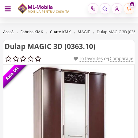
0
ML-Mobila
RU
RO
MOBILĂ PENTRU CASA TA
Acasă
→
Fabrica KMK
→
Снято КМК
→
MAGIE
→
Dulap MAGIC 3D (0363
Dulap MAGIC 3D (0363.10)
To favorites
Comparaţie
Rate 0%
Rate 0%