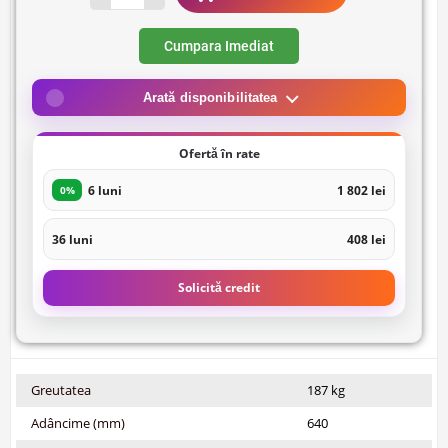
Cumpara Imediat
Arată disponibilitatea
Ofertă în rate
6 luni
1 802 lei
0%
36 luni
408 lei
Solicită credit
Greutatea
187 kg
Adâncime (mm)
640