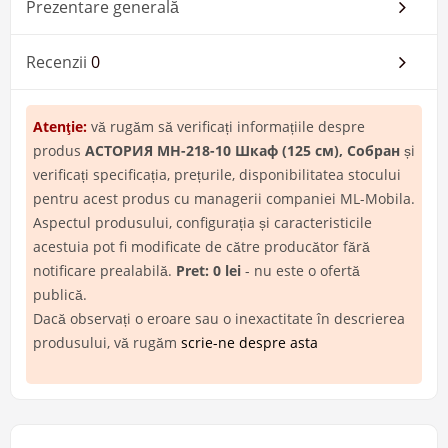
Prezentare generală
Recenzii
0
Atenţie:
vă rugăm să verificați informațiile despre
produs
АСТОРИЯ МН-218-10 Шкаф (125 см), Собран
și
verificați specificația, prețurile, disponibilitatea stocului
pentru acest produs cu managerii companiei ML-Mobila.
Aspectul produsului, configurația și caracteristicile
acestuia pot fi modificate de către producător fără
notificare prealabilă.
Pret: 0 lei
- nu este o ofertă
publică.
Dacă observați o eroare sau o inexactitate în descrierea
produsului, vă rugăm
scrie-ne despre asta