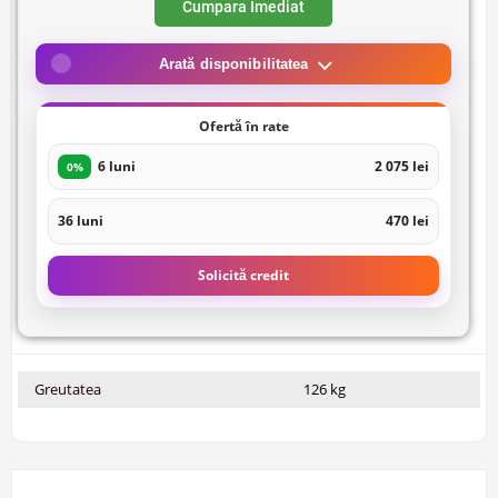
Cumpara Imediat
Arată disponibilitatea
Ofertă în rate
6 luni
2 075 lei
0%
36 luni
470 lei
Solicită credit
Greutatea
126 kg