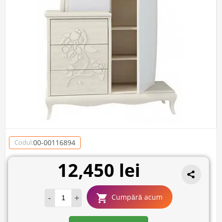
00-00116894
Codul:
12,450 lei
-
+
Cumpără acum