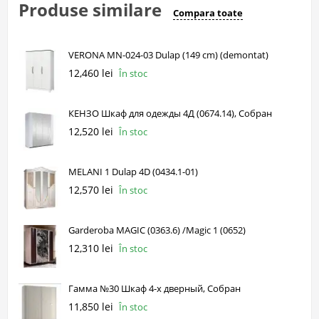
Produse similare
Compara toate
VERONA MN-024-03 Dulap (149 cm) (demontat)
12,460 lei
În stoc
КЕНЗО Шкаф для одежды 4Д (0674.14), Собран
12,520 lei
În stoc
MELANI 1 Dulap 4D (0434.1-01)
12,570 lei
În stoc
Garderoba MAGIC (0363.6) /Magic 1 (0652)
12,310 lei
În stoc
Гамма №30 Шкаф 4-х дверный, Собран
11,850 lei
În stoc