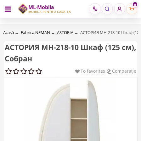
0
ML-Mobila
RU
RO
MOBILĂ PENTRU CASA TA
Acasă
→
Fabrica NEMAN
→
ASTORIA
→
АСТОРИЯ МН-218-10 Шкаф (125
АСТОРИЯ МН-218-10 Шкаф (125 см),
Собран
To favorites
Comparaţie