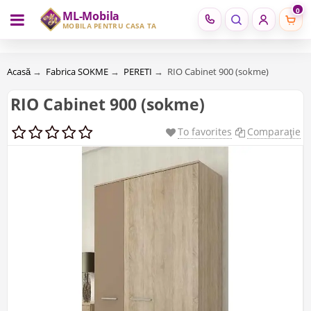
0
ML-Mobila
RU
RO
MOBILĂ PENTRU CASA TA
Acasă
→
Fabrica SOKME
→
PERETI
→
RIO Cabinet 900 (sokme)
RIO Cabinet 900 (sokme)
To favorites
Comparaţie