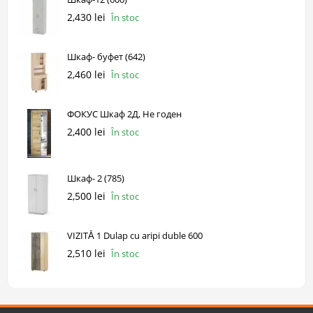
2,430 lei
În stoc
Шкаф- буфет (642)
2,460 lei
În stoc
ФОКУС Шкаф 2Д, Не годен
2,400 lei
În stoc
Шкаф- 2 (785)
2,500 lei
În stoc
VIZITĂ 1 Dulap cu aripi duble 600
2,510 lei
În stoc