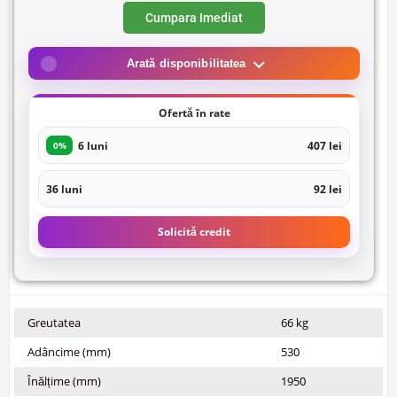
Cumpara Imediat
Arată disponibilitatea
Ofertă în rate
6 luni
407 lei
0%
36 luni
92 lei
Solicită credit
Greutatea
66 kg
Adâncime (mm)
530
Înălțime (mm)
1950