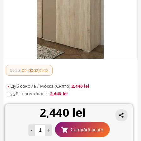
00-00022142
Codul:
Дуб сонома / Мокка (Снято)
2,440 lei
дуб сонома/латте
2,440 lei
2,440 lei
-
+
Cumpără acum