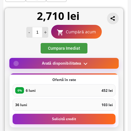
2,710 lei
-
+
Cumpără acum
Cumpara Imediat
Arată disponibilitatea
Ofertă în rate
6 luni
452 lei
0%
36 luni
103 lei
Solicită credit