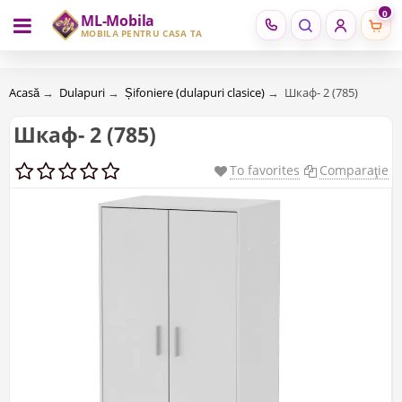
0
ML-Mobila
RU
RO
MOBILĂ PENTRU CASA TA
Acasă
→
Dulapuri
→
Șifoniere (dulapuri clasice)
→
Шкаф- 2 (785)
Шкаф- 2 (785)
To favorites
Comparaţie