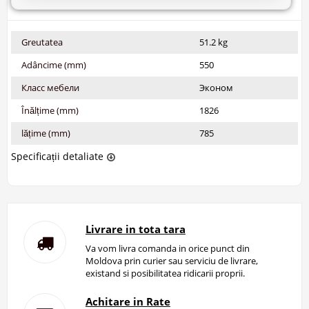
Greutatea
51.2 kg
Adâncime (mm)
550
Класс мебели
Эконом
Înălțime (mm)
1826
lățime (mm)
785
Specificații detaliate
Livrare in tota tara
Va vom livra comanda in orice punct din
Moldova prin curier sau serviciu de livrare,
existand si posibilitatea ridicarii proprii.
Achitare in Rate