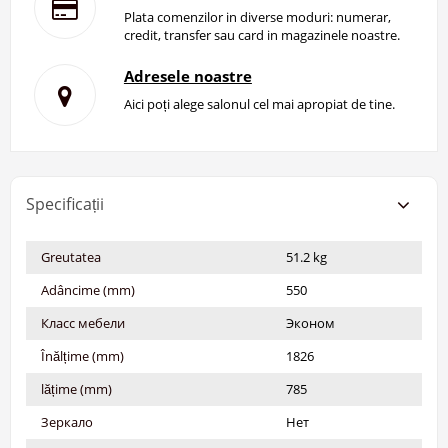
Plata comenzilor in diverse moduri: numerar,
credit, transfer sau card in magazinele noastre.
Adresele noastre
Aici poți alege salonul cel mai apropiat de tine.
Specificații
Greutatea
51.2 kg
Adâncime (mm)
550
Класс мебели
Эконом
Înălțime (mm)
1826
lățime (mm)
785
Зеркало
Нет