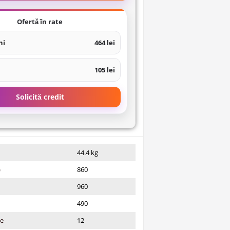
Ofertă în rate
ni
464 lei
105 lei
Solicită credit
44.4 kg
)
860
960
490
ie
12