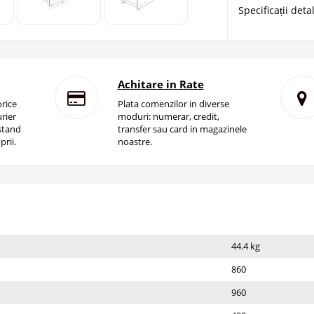
Specificații deta
Achitare in Rate
rice
Plata comenzilor in diverse
rier
moduri: numerar, credit,
istand
transfer sau card in magazinele
prii.
noastre.
44.4 kg
860
960