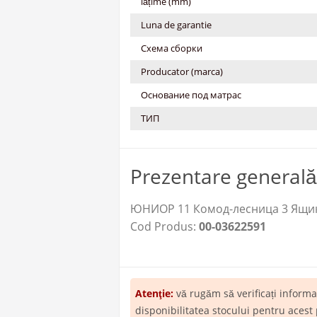
lățime (mm)
Luna de garantie
Схема сборки
Producator (marca)
Основание под матрас
ТИП
Prezentare generală
ЮНИОР 11 Комод-лесница 3 Ящика 
Cod Produs:
00-03622591
Atenţie:
vă rugăm să verificați inform
disponibilitatea stocului pentru acest