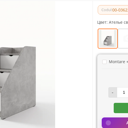
00-0362
Codul:
Цвет:
Ателье с
Montare 
-