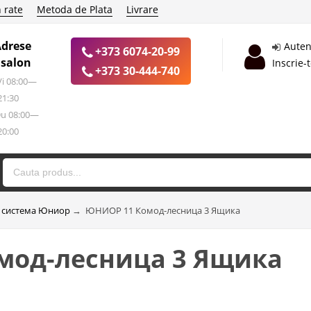
 rate
Metoda de Plata
Livrare
Adrese
Auten
+373 6074-20-99
 salon
Inscrie-
+373 30-444-740
 Vi 08:00—
21:30
Du 08:00—
20:00
 система Юниор
→
ЮНИОР 11 Комод-лесница 3 Ящика
мод-лесница 3 Ящика