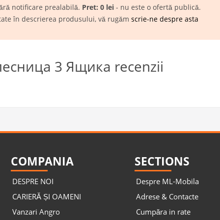
ără notificare prealabilă.
Pret: 0 lei
- nu este o ofertă publică.
itate în descrierea produsului, vă rugăm
scrie-ne despre asta
сница 3 Ящика recenzii
COMPANIA
SECTIONS
DESPRE NOI
Despre ML-Mobila
CARIERĂ ȘI OAMENI
Adrese & Contacte
Vanzari Angro
Cumpăra in rate