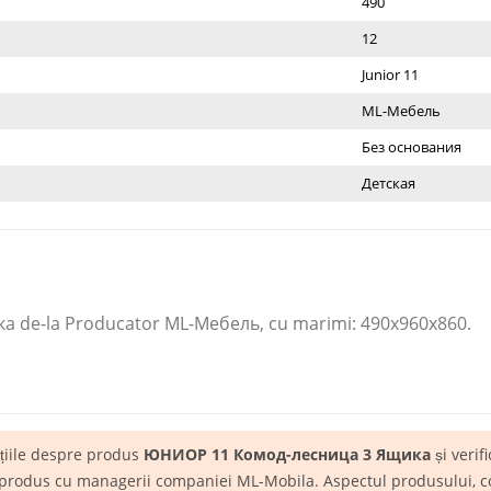
490
12
Junior 11
ML-Мебель
Без основания
Детская
de-la Producator ML-Мебель​, cu marimi: 490x960x860.
ațiile despre produs
ЮНИОР 11 Комод-лесница 3 Ящика
și verifi
 produs cu managerii companiei ML-Mobila. Aspectul produsului, conf