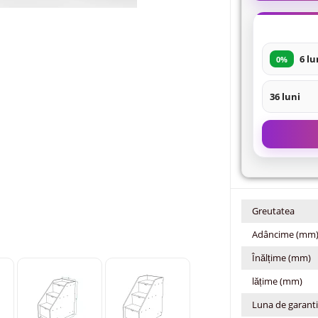
6 lu
0%
36 luni
Greutatea
Adâncime (mm
Înălțime (mm)
lățime (mm)
Luna de garant