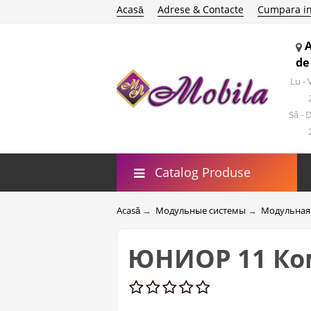
Acasă
Adrese & Contacte
Cumpara in
de
Lu -
Sâ - 
Catalog Produse
Acasă
→
Модульные системы
→
Модульная
ЮНИОР 11 Ко