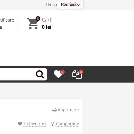
Limba
Română
0
Cart
tificare
0 lei
te
0
0
Imprimare
To favorites
Comparaţie