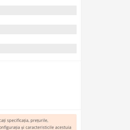
cați specificația, prețurile,
igurația și caracteristicile acestuia