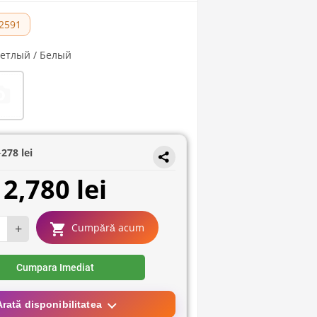
2591
ветлый / Белый
+
278 lei
2,780 lei
+
Cumpără acum
Cumpara Imediat
Arată disponibilitatea