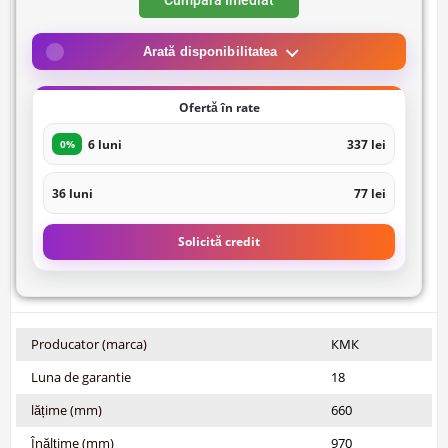
Cumpara Imediat
Arată disponibilitatea
Ofertă în rate
6 luni
337 lei
0%
36 luni
77 lei
Solicită credit
Producator (marca)
КМК
Luna de garantie
18
lățime (mm)
660
Înălțime (mm)
970