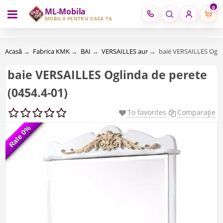
0
ML-Mobila
RU
RO
MOBILĂ PENTRU CASA TA
Acasă
→
Fabrica KMK
→
BAI
→
VERSAILLES aur
→
baie VERSAILLES Oglin
baie VERSAILLES Oglinda de perete
(0454.4-01)
To favorites
Comparaţie
Rate 0%
Rate 0%