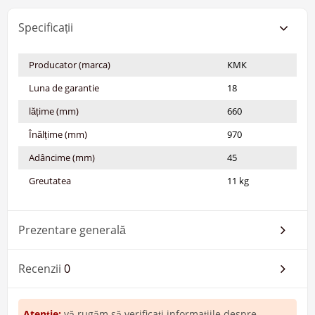
Specificații
Producator (marca)
КМК
Luna de garantie
18
lățime (mm)
660
Înălțime (mm)
970
Adâncime (mm)
45
Greutatea
11 kg
Prezentare generală
Recenzii
0
Atenţie:
vă rugăm să verificați informațiile despre