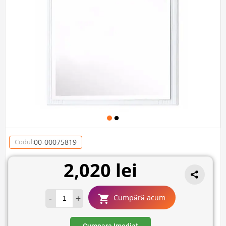
00-00075819
Codul:
2,020 lei
-
+
Cumpără acum