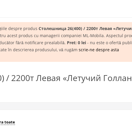
ațiile despre produs
Столешница 26(400) / 2200т Левая «Летуч
entru acest produs cu managerii companiei ML-Mobila. Aspectul produs
ducător fără notificare prealabilă.
Pret: 0 lei
- nu este o ofertă publ
itate în descrierea produsului, vă rugăm
scrie-ne despre asta
 / 2200т Левая «Летучий Голланд
a toate