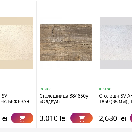
În stoc
În stoc
 SV
Столешница 38/ 850у
Столешн SV А
НА БЕЖЕВАЯ
«Олдвуд»
1850 (38 мм) ,
 мм)
lei
3,010 lei
2,680 lei