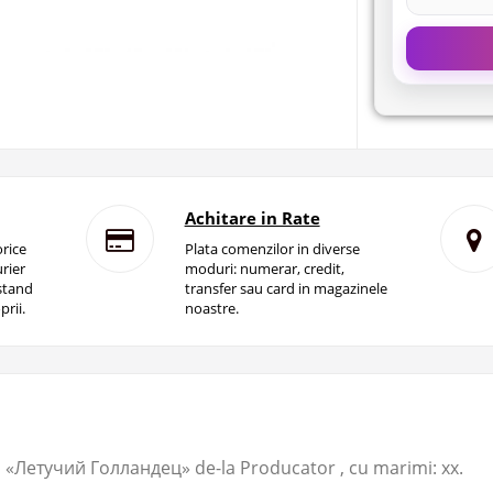
Achitare in Rate
rice
Plata comenzilor in diverse
rier
moduri: numerar, credit,
istand
transfer sau card in magazinele
prii.
noastre.
«Летучий Голландец» de-la Producator ​, cu marimi: xx.