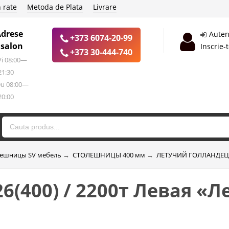
 rate
Metoda de Plata
Livrare
Adrese
Auten
+373 6074-20-99
 salon
Inscrie-
+373 30-444-740
 Vi 08:00—
21:30
Du 08:00—
20:00
ешницы SV мебель
→
СТОЛЕШНИЦЫ 400 мм
→
ЛЕТУЧИЙ ГОЛЛАНДЕЦ 2
6(400) / 2200т Левая «Л