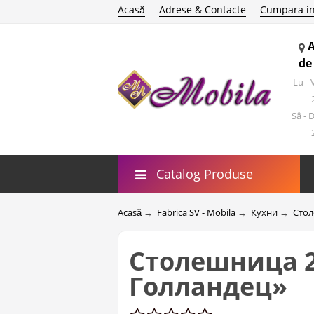
Acasă
Adrese & Contacte
Cumpara in
de
Lu -
Sâ - 
Catalog Produse
Acasă
→
Fabrica SV - Mobila
→
Кухни
→
Стол
Столешница 2
Голландец»