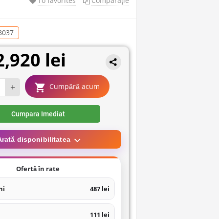
To favorites
Comparaţie
3037
2,920 lei
+
Cumpără acum
Cumpara Imediat
Arată disponibilitatea
Ofertă în rate
ni
487 lei
111 lei