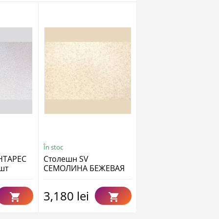
În stoc
În stoc
НТАРЕС
Столешн SV
Столешница 38(400)
 шт
СЕМОЛИНА БЕЖЕВАЯ
1500т Левая «Летуч
2100т (Правая) (38 мм)
Голландец»
3,180 lei
2,940 lei