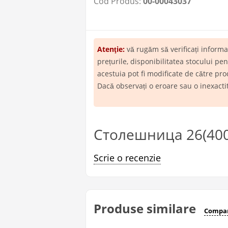
Cod Produs:
00-00043037
Atenţie:
vă rugăm să verificați inform
prețurile, disponibilitatea stocului p
acestuia pot fi modificate de către pro
Dacă observați o eroare sau o inexact
Столешница 26(400)
Scrie o recenzie
Produse similare
Compar