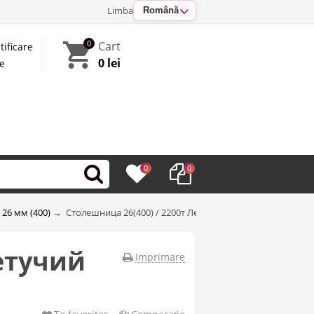
Limba
Română
0
Cart
tificare
0 lei
te
0
0
6 мм (400)
→
Столешница 26(400) / 2200т Левая «Летучий Голландец»
етучий
Imprimare