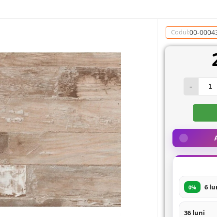
00-0004
Codul:
-
6 lu
0%
36 luni