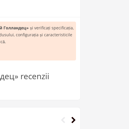
ий Голландец»
și verificați specificația,
ului, configurația și caracteristicile
ică.
ец» recenzii