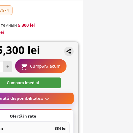
7574
 темный
5,300 lei
lei
5,300 lei
+
Cumpără acum
Cumpara Imediat
Arată disponibilitatea
Ofertă în rate
ni
884 lei