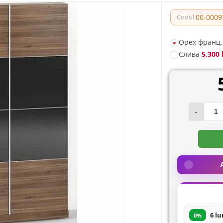
00-0009
Codul:
Орех франц.
Слива
5,300 
-
6 lu
0%