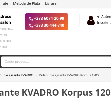
 rate
Metoda de Plata
Livrare
Adrese
Auten
+373 6074-20-99
 salon
Inscrie-
+373 30-444-740
 Vi 08:00—
21:30
Du 08:00—
20:00
purile glisante KVADRO
→
Dulapurile glisante KVADRO Korpus 1200
isante KVADRO Korpus 12