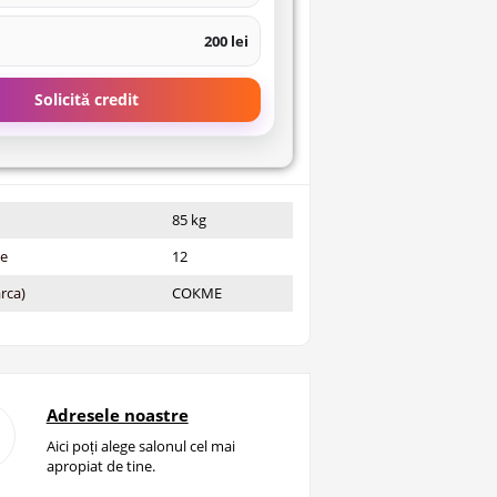
200 lei
Solicită credit
85 kg
ie
12
rca)
СОКМЕ
Adresele noastre
Aici poți alege salonul cel mai
apropiat de tine.