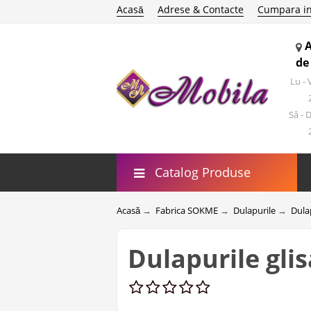
Acasă
Adrese & Contacte
Cumpara in
de
Lu -
Sâ - 
Catalog Produse
Acasă
→
Fabrica SOKME
→
Dulapurile
→
Dula
Dulapurile gl