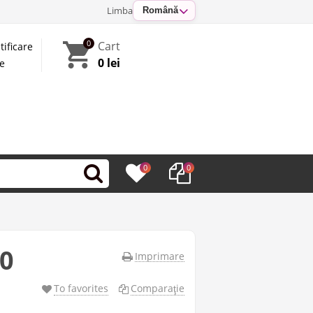
Limba
Română
0
Cart
tificare
0 lei
te
0
0
00
Imprimare
To favorites
Comparaţie