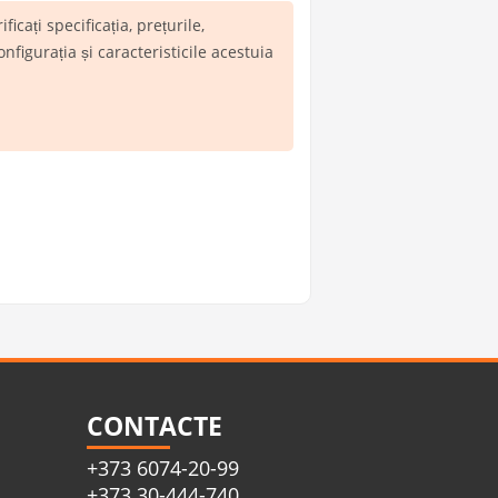
ificați specificația, prețurile,
igurația și caracteristicile acestuia
CONTACTE
+373 6074-20-99
+373 30-444-740