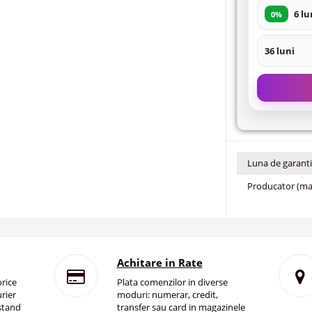
6 lu
0%
36 luni
Luna de garant
Producator (ma
Achitare in Rate
rice
Plata comenzilor in diverse
rier
moduri: numerar, credit,
istand
transfer sau card in magazinele