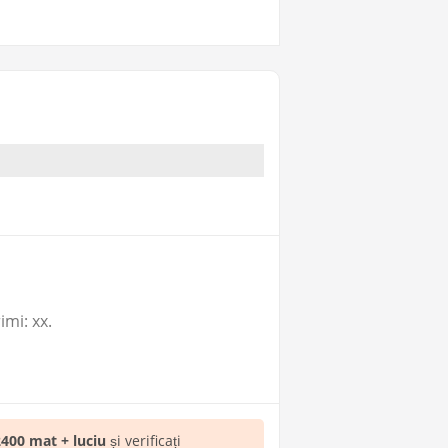
mi: xx.
400 mat + luciu
și verificați