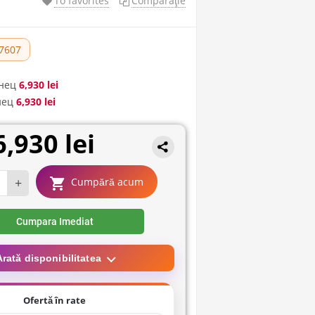
To favorites
Comparaţie
7607
нец
6,930 lei
нец
6,930 lei
6,930 lei
+
Cumpără acum
Cumpara Imediat
Arată disponibilitatea
Ofertă în rate