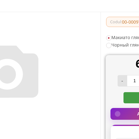
00-0009
Codul:
Макиато гля
Чорный гля
-