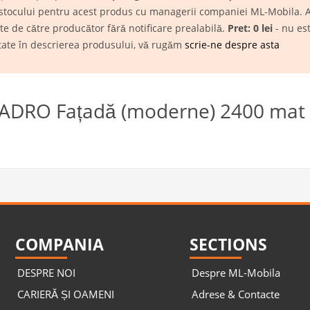
tea stocului pentru acest produs cu managerii companiei ML-Mobila. A
cate de către producător fără notificare prealabilă.
Pret: 0 lei
- nu est
itate în descrierea produsului, vă rugăm
scrie-ne despre asta
VADRO Fațadă (moderne) 2400 mat +
COMPANIA
SECTIONS
DESPRE NOI
Despre ML-Mobila
CARIERĂ ȘI OAMENI
Adrese & Contacte