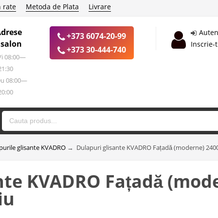
 rate
Metoda de Plata
Livrare
Adrese
Auten
+373 6074-20-99
 salon
Inscrie-
+373 30-444-740
 Vi 08:00—
21:30
Du 08:00—
20:00
purile glisante KVADRO
→
Dulapuri glisante KVADRO Fațadă (moderne) 2400
ante KVADRO Fațadă (mod
iu