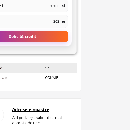
ni
1 155 lei
262 lei
Solicită credit
ie
12
rca)
СОКМЕ
Adresele noastre
Aici poți alege salonul cel mai
apropiat de tine.