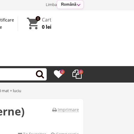
Limba
Română
0
Cart
tificare
0 lei
te
0
0
 mat + luciu
erne)
Imprimare