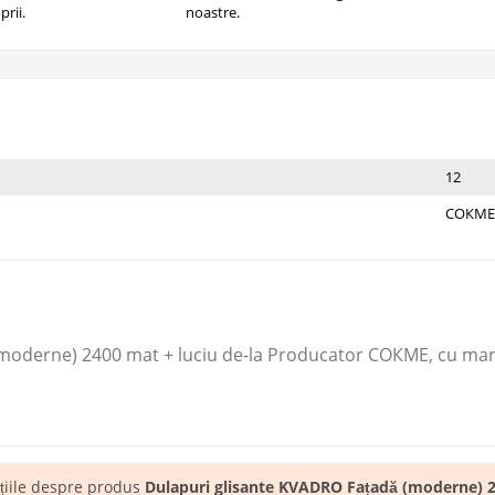
prii.
noastre.
12
СОКМЕ
moderne) 2400 mat + luciu de-la Producator СОКМЕ​, cu mari
ațiile despre produs
Dulapuri glisante KVADRO Fațadă (moderne) 2