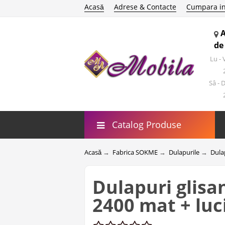
Acasă
Adrese & Contacte
Cumpara in
de
Lu -
Sâ - 
Catalog Produse
Acasă
→
Fabrica SOKME
→
Dulapurile
→
Dula
Dulapuri glis
2400 mat + luc