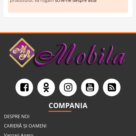
produsului, vă rugăm
scrie-ne despre asta
COMPANIA
DESPRE NOI
CARIERĂ ȘI OAMENI
Vanzari Angro