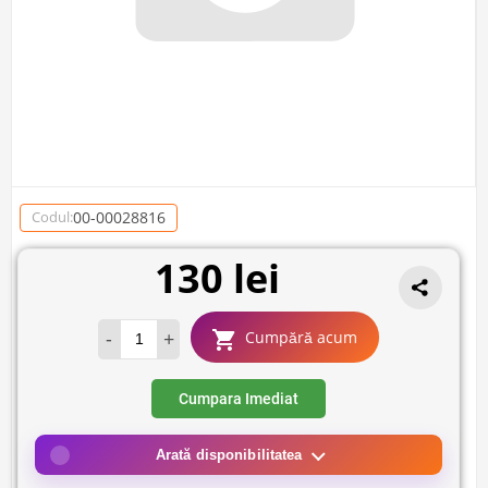
00-00028816
Codul:
130 lei
-
+
Cumpără acum
Cumpara Imediat
Arată disponibilitatea