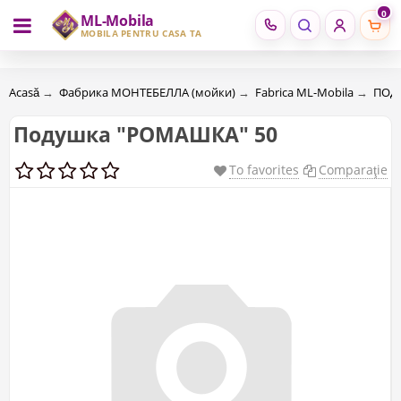
0
ML-Mobila
RU
RO
MOBILĂ PENTRU CASA TA
Acasă
→
Фабрика МОНТЕБЕЛЛА (мойки)
→
Fabrica ML-Mobila
→
ПОД
Подушка "РОМАШКА" 50
To favorites
Comparaţie