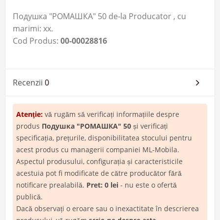
Подушка "РОМАШКА" 50 de-la Producator ​, cu
marimi: xx.
Cod Produs:
00-00028816
Recenzii
0
Atenţie:
vă rugăm să verificați informațiile despre
produs
Подушка "РОМАШКА" 50
și verificați
specificația, prețurile, disponibilitatea stocului pentru
acest produs cu managerii companiei ML-Mobila.
Aspectul produsului, configurația și caracteristicile
acestuia pot fi modificate de către producător fără
notificare prealabilă.
Pret: 0 lei
- nu este o ofertă
publică.
Dacă observați o eroare sau o inexactitate în descrierea