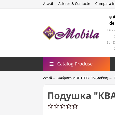
Acasă
Adrese & Contacte
Cumpara in
de
Lu -
Sâ - 
Catalog Produse
Acasă
→
Фабрика МОНТЕБЕЛЛА (мойки)
→
Подушка "КВА