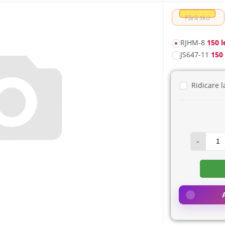
Fără sku
RJHM-8
150 l
JS647-11
150 
Ridicare l
-