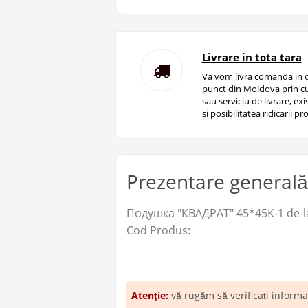
Livrare in tota tara
Va vom livra comanda in o
punct din Moldova prin cu
sau serviciu de livrare, ex
si posibilitatea ridicarii pro
Prezentare generală
Подушка "КВАДРАТ" 45*45К-1 de-la 
Cod Produs:
Atenţie:
vă rugăm să verificați inform