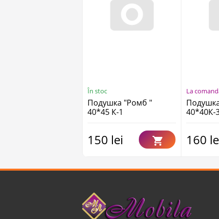
În stoc
La comand
Подушка "Ромб "
Подушка
40*45 К-1
40*40К-
150 lei
160 le