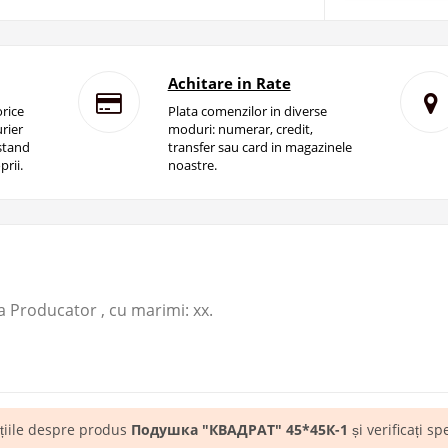
Achitare in Rate
rice
Plata comenzilor in diverse
rier
moduri: numerar, credit,
istand
transfer sau card in magazinele
prii.
noastre.
Producator ​, cu marimi: xx.
ațiile despre produs
Подушка "КВАДРАТ" 45*45К-1
și verificați sp