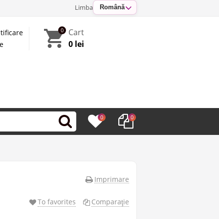
Limba
Română
0
Cart
tificare
0 lei
te
0
0
Imprimare
To favorites
Comparaţie