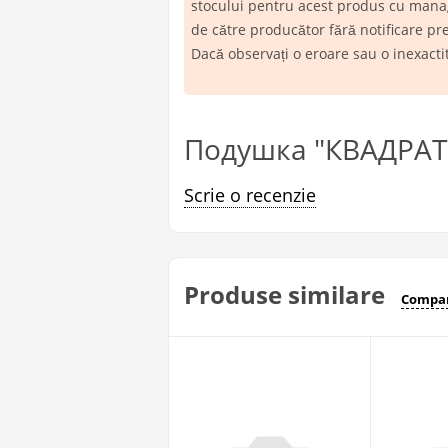
stocului pentru acest produs cu manage
de către producător fără notificare pr
Dacă observați o eroare sau o inexact
Подушка "КВАДРАТ" 
Scrie o recenzie
Produse similare
Compar