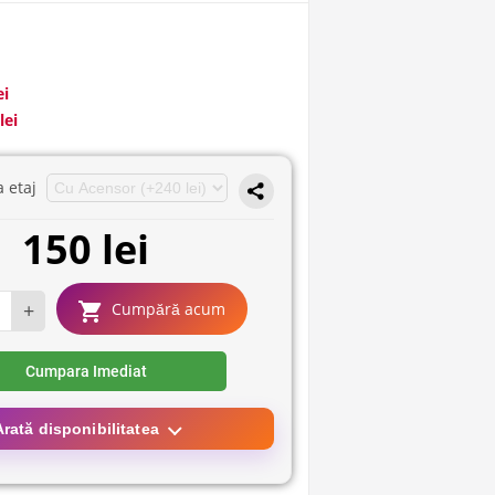
ei
lei
a etaj
150 lei
+
Cumpără acum
Cumpara Imediat
Arată disponibilitatea