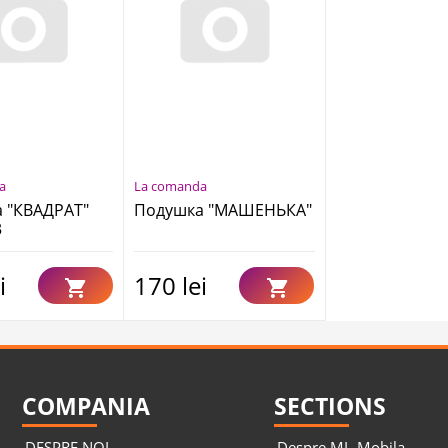
a
La comanda
 "КВАДРАТ"
Подушка "МАШЕНЬКА"
3
i
170 lei
COMPANIA
SECTIONS
DESPRE NOI
Despre ML-Mobila