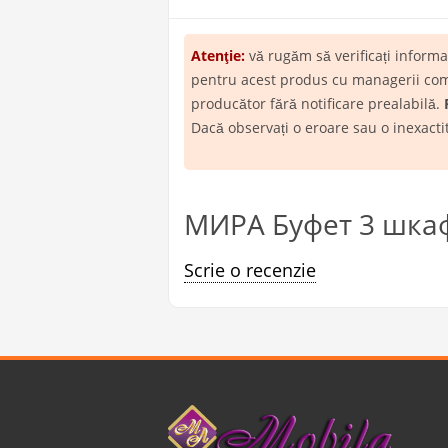
Atenţie:
vă rugăm să verificați inform
pentru acest produs cu managerii compa
producător fără notificare prealabilă.
Dacă observați o eroare sau o inexact
МИРА Буфет 3 шкаф 
Scrie o recenzie