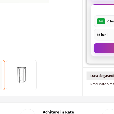
6 lu
0%
36 luni
Luna de garant
Producator (ma
Achitare in Rate