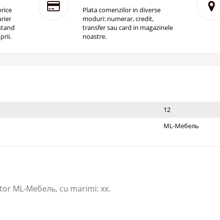
rice
Plata comenzilor in diverse
rier
moduri: numerar, credit,
istand
transfer sau card in magazinele
prii.
noastre.
12
ML-Мебель
or ML-Мебель​, cu marimi: xx.