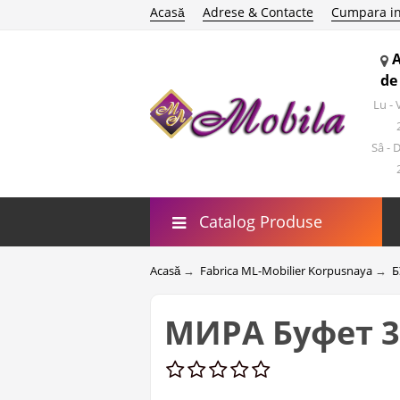
Acasă
Adrese & Contacte
Cumpara in
de
Lu -
Sâ - 
Catalog Produse
Acasă
→
Fabrica ML-Mobilier Korpusnaya
→
Б
МИРА Буфет 