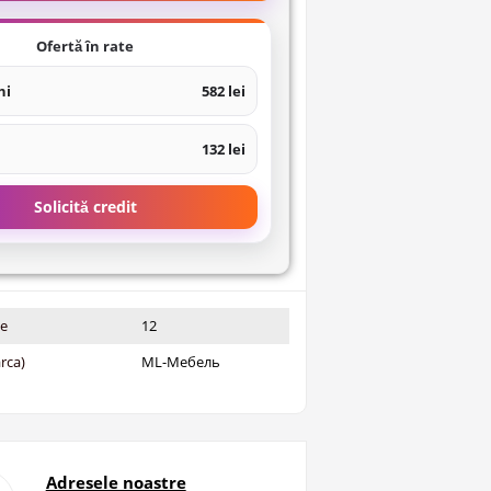
Ofertă în rate
ni
582 lei
132 lei
Solicită credit
ie
12
rca)
ML-Мебель
Adresele noastre