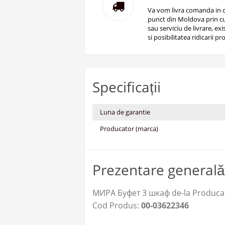
Va vom livra comanda in o
punct din Moldova prin cu
sau serviciu de livrare, ex
si posibilitatea ridicarii pro
Specificații
Luna de garantie
Producator (marca)
Prezentare generală
МИРА Буфет 3 шкаф de-la Producat
Cod Produs:
00-03622346