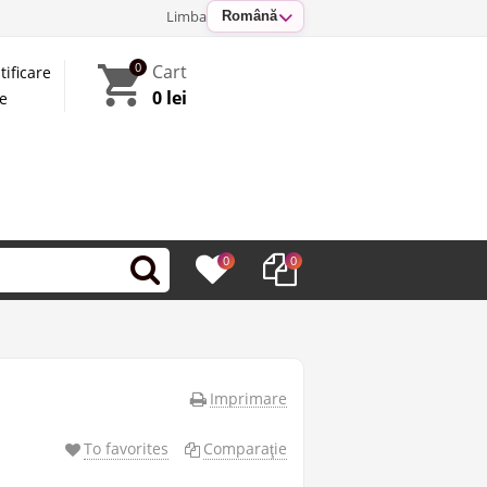
Limba
Română
0
Cart
tificare
0 lei
te
0
0
Imprimare
To favorites
Comparaţie