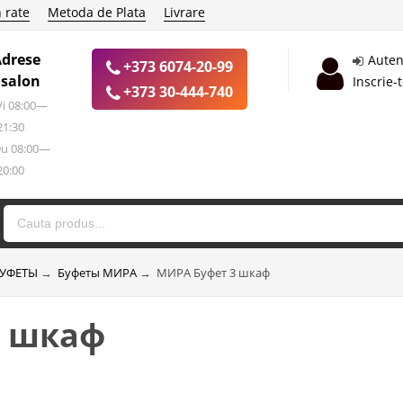
 rate
Metoda de Plata
Livrare
Adrese
Auten
+373 6074-20-99
 salon
Inscrie-
+373 30-444-740
 Vi 08:00—
21:30
Du 08:00—
20:00
УФЕТЫ
→
Буфеты МИРА
→
МИРА Буфет 3 шкаф
3 шкаф