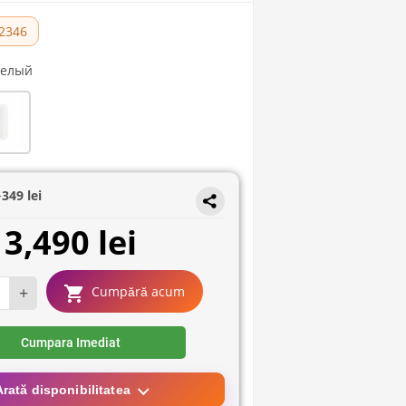
2346
Белый
+
349 lei
3,490 lei
+
Cumpără acum
Cumpara Imediat
Arată disponibilitatea