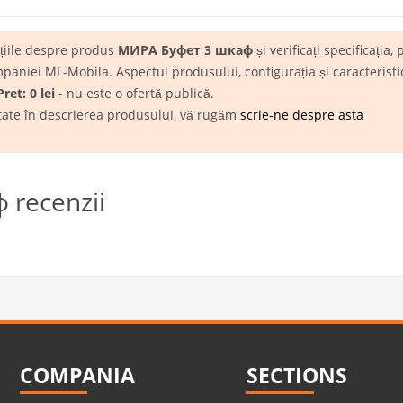
ațiile despre produs
МИРА Буфет 3 шкаф
și verificați specificația,
niei ML-Mobila. Aspectul produsului, configurația și caracteristici
Pret: 0 lei
- nu este o ofertă publică.
itate în descrierea produsului, vă rugăm
scrie-ne despre asta
recenzii
COMPANIA
SECTIONS