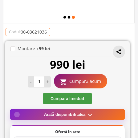
00-03621036
Codul:
Montare +
99 lei
990 lei
-
+
Cumpără acum
Cumpara Imediat
Arată disponibilitatea
Ofertă în rate