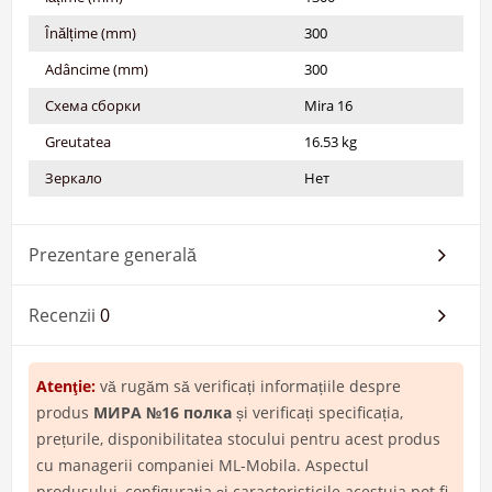
Înălțime (mm)
300
Adâncime (mm)
300
Схема сборки
Mira 16
Greutatea
16.53 kg
Зеркало
Нет
Prezentare generală
Recenzii
0
Atenţie:
vă rugăm să verificați informațiile despre
produs
МИРА №16 полка
și verificați specificația,
prețurile, disponibilitatea stocului pentru acest produs
cu managerii companiei ML-Mobila. Aspectul
produsului, configurația și caracteristicile acestuia pot fi