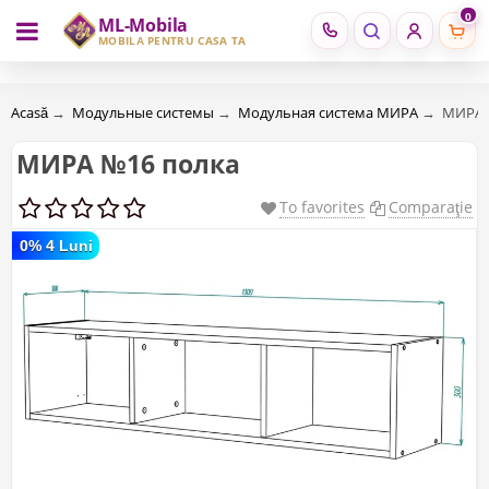
0
ML-Mobila
RU
RO
MOBILĂ PENTRU CASA TA
Acasă
→
Модульные системы
→
Модульная система МИРА
→
МИРА 
МИРА №16 полка
To favorites
Comparaţie
0% 4 Luni