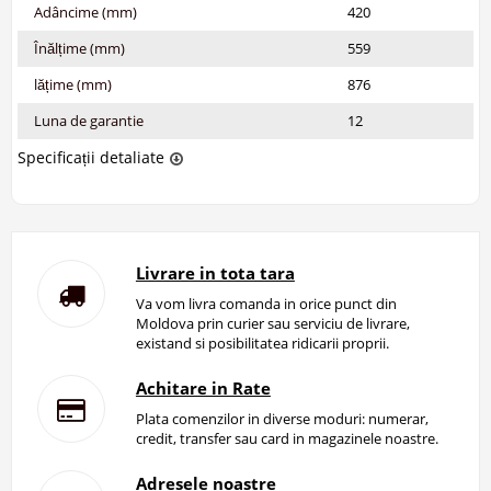
Adâncime (mm)
420
Înălțime (mm)
559
lățime (mm)
876
Luna de garantie
12
Specificații detaliate
Livrare in tota tara
Va vom livra comanda in orice punct din
Moldova prin curier sau serviciu de livrare,
existand si posibilitatea ridicarii proprii.
Achitare in Rate
Plata comenzilor in diverse moduri: numerar,
credit, transfer sau card in magazinele noastre.
Adresele noastre