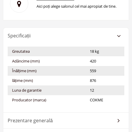
Aici poți alege salonul cel mai apropiat de tine.
Specificații
Greutatea
18 kg
Adâncime (mm)
420
Înălțime (mm)
559
lățime (mm)
876
Luna de garantie
12
Producator (marca)
СОКМЕ
Prezentare generală