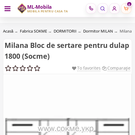
0
ML-Mobila
RU
RO
MOBILĂ PENTRU CASA TA
Acasă
→
Fabrica SOKME
→
DORMITORII
→
Dormitor MILAN
→
Milana B
Milana Bloc de sertare pentru dulap
1800 (Socme)
To favorites
Comparaţie