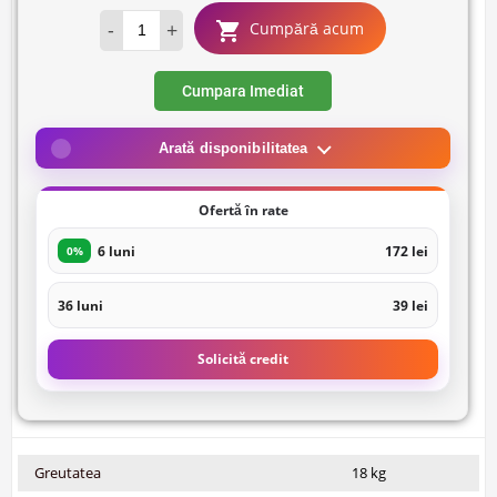
-
+
Cumpără acum
Cumpara Imediat
Arată disponibilitatea
Ofertă în rate
6 luni
172 lei
0%
36 luni
39 lei
Solicită credit
Greutatea
18 kg