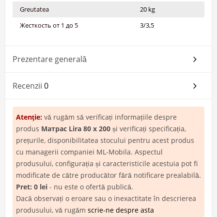
Greutatea
20 kg
Жесткость от 1 до 5
3/3,5
Prezentare generală
Recenzii
0
Atenţie:
vă rugăm să verificați informațiile despre
produs
Матрас Lira 80 х 200
și verificați specificația,
prețurile, disponibilitatea stocului pentru acest produs
cu managerii companiei ML-Mobila. Aspectul
produsului, configurația și caracteristicile acestuia pot fi
modificate de către producător fără notificare prealabilă.
Pret: 0 lei
- nu este o ofertă publică.
Dacă observați o eroare sau o inexactitate în descrierea
produsului, vă rugăm
scrie-ne despre asta