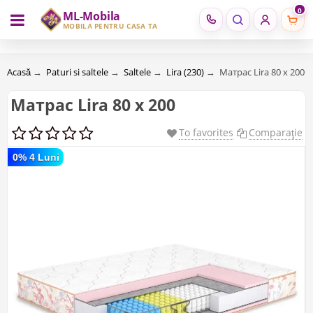
0
ML-Mobila
RU
RO
MOBILĂ PENTRU CASA TA
Acasă
→
Paturi si saltele
→
Saltele
→
Lira (230)
→
Матрас Lira 80 х 200
Матрас Lira 80 х 200
To favorites
Comparaţie
0% 4 Luni