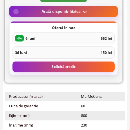
Arată disponibilitatea
Ofertă în rate
6 luni
662 lei
0%
36 luni
150 lei
Solicită credit
Producator (marca)
ML-Мебель
Luna de garantie
60
lățime (mm)
800
Înălțime (mm)
230