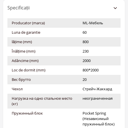
Specificații
Producator (marca)
ML-Мебель
Luna de garantie
60
lățime (mm)
800
Înălțime (mm)
230
Adâncime (mm)
2000
Loc de dormit (mm)
800*2000
Вес брутто
20
Чехол
Стрейч-Жаккард
Нагрузка на одно спальное место
неограниченная
(кг)
Пружинный блок
Pocket Spring
(Независимый
пружинный блок)