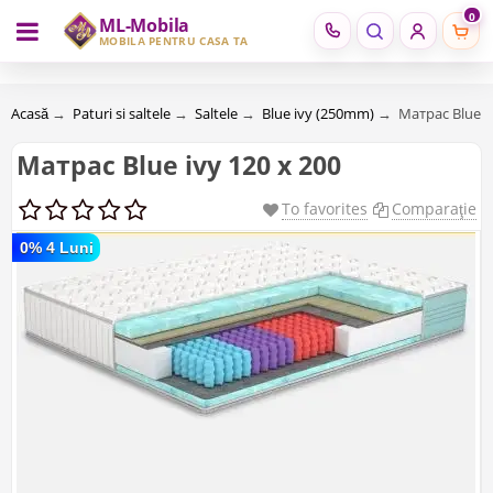
0
ML-Mobila
RU
RO
MOBILĂ PENTRU CASA TA
Acasă
→
Paturi si saltele
→
Saltele
→
Blue ivy (250mm)
→
Матрас Blue iv
Матрас Blue ivy 120 x 200
To favorites
Comparaţie
0% 4 Luni