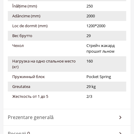
Înălțime (mm)
250
Adâncime (mm)
2000
Loc de dormit (mm)
1200*2000
Вес брутто
29
Чехол
Стрейч жакард
прошит льном
Нагрузка на одно спальное место
160
(кг)
Пружинный блок
Pocket Spring
Greutatea
29 kg
Жесткость от 1 до 5
2/3
Prezentare generală
Recenzii
0