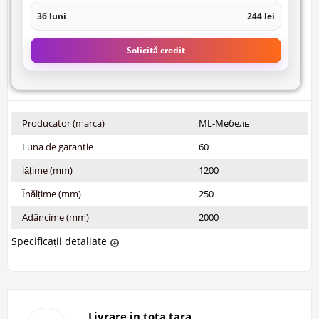
36 luni
244 lei
Solicită credit
Producator (marca)
ML-Мебель
Luna de garantie
60
lățime (mm)
1200
Înălțime (mm)
250
Adâncime (mm)
2000
Specificații detaliate
Livrare in tota tara