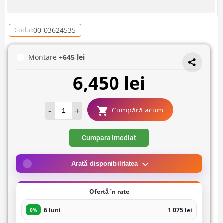
00-03624535
Codul:
Montare +
645 lei
6,450 lei
-
+
Cumpără acum
Cumpara Imediat
Arată disponibilitatea
Ofertă în rate
6 luni
1 075 lei
0%