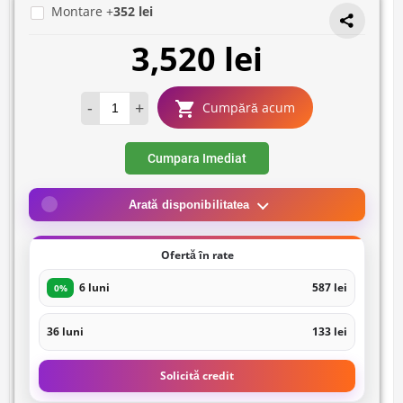
Montare +
352 lei
3,520 lei
-
+
Cumpără acum
Cumpara Imediat
Arată disponibilitatea
Ofertă în rate
6 luni
587 lei
0%
36 luni
133 lei
Solicită credit