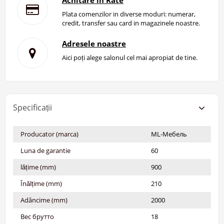
Plata comenzilor in diverse moduri: numerar,
credit, transfer sau card in magazinele noastre.
Adresele noastre
Aici poți alege salonul cel mai apropiat de tine.
Specificații
Producator (marca)
ML-Мебель
Luna de garantie
60
lățime (mm)
900
Înălțime (mm)
210
Adâncime (mm)
2000
Вес брутто
18