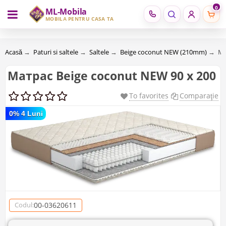
0
ML-Mobila
RU
RO
MOBILĂ PENTRU CASA TA
Acasă
→
Paturi si saltele
→
Saltele
→
Beige coconut NEW (210mm)
→
Ма
Матрас Beige coconut NEW 90 х 200
To favorites
Comparaţie
0% 4 Luni
00-03620611
Codul: