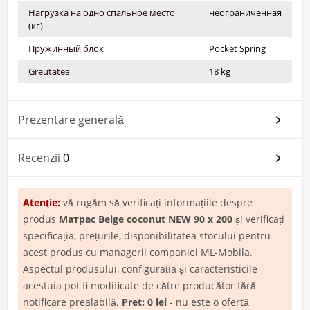
Нагрузка на одно спальное место
неограниченная
(кг)
Пружинный блок
Pocket Spring
Greutatea
18 kg
Prezentare generală
Recenzii
0
Atenţie:
vă rugăm să verificați informațiile despre
produs
Матрас Beige coconut NEW 90 х 200
și verificați
specificația, prețurile, disponibilitatea stocului pentru
acest produs cu managerii companiei ML-Mobila.
Aspectul produsului, configurația și caracteristicile
acestuia pot fi modificate de către producător fără
notificare prealabilă.
Pret: 0 lei
- nu este o ofertă