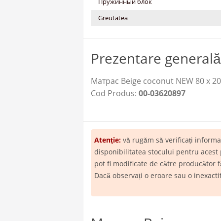
Пружинный блок
Greutatea
Prezentare generală
Матрас Beige coconut NEW 80 х 20
Cod Produs:
00-03620897
Atenţie:
vă rugăm să verificați inform
disponibilitatea stocului pentru acest
pot fi modificate de către producător f
Dacă observați o eroare sau o inexact