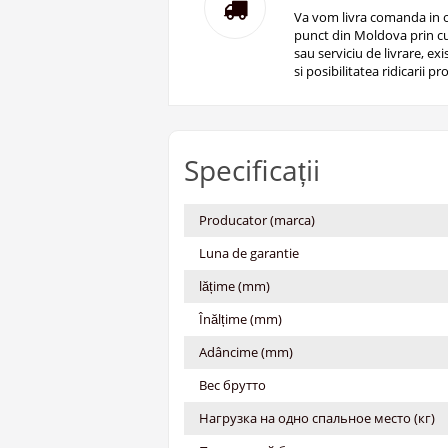
Va vom livra comanda in o
punct din Moldova prin cu
sau serviciu de livrare, ex
si posibilitatea ridicarii pro
Specificații
Producator (marca)
Luna de garantie
lățime (mm)
Înălțime (mm)
Adâncime (mm)
Вес брутто
Нагрузка на одно спальное место (кг)