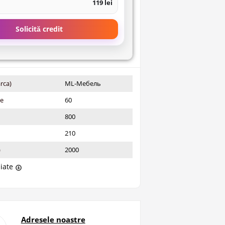
119 lei
Solicită credit
rca)
ML-Мебель
ie
60
800
210
)
2000
liate
Adresele noastre