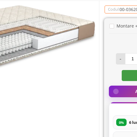
00-0362
Codul:
Montare 
-
6 lu
0%