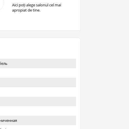
Aici poți alege salonul cel mai
apropiat de tine.
бель
ниченная