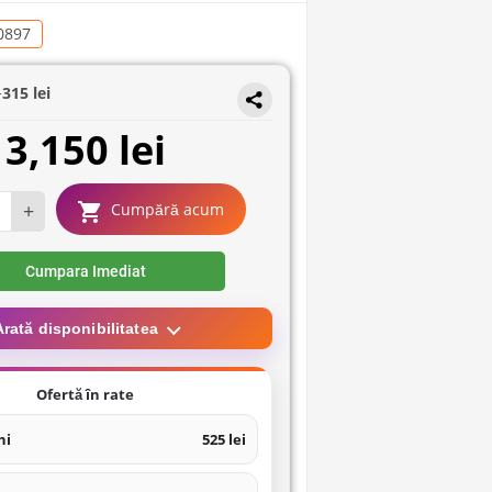
0897
+
315 lei
3,150 lei
+
Cumpără acum
Cumpara Imediat
Arată disponibilitatea
Ofertă în rate
ni
525 lei