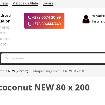
 rate
Metoda de Plata
Livrare
Adrese
Auten
+373 6074-20-99
 salon
Inscrie-
+373 30-444-740
 Vi 08:00—
21:30
Du 08:00—
20:00
oconut NEW (210mm)
→
Матрас Beige coconut NEW 80 х 200
coconut NEW 80 х 200