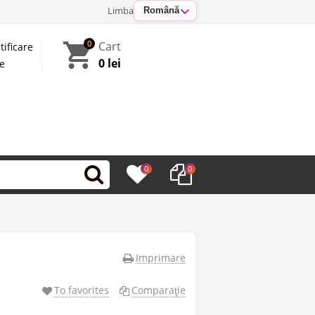
Limba
Română
0
Cart
tificare
0 lei
te
0
0
Imprimare
To favorites
Comparaţie