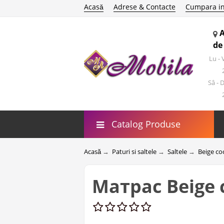
Acasă
Adrese & Contacte
Cumpara in
de
Lu -
Sâ - 
Catalog Produse
Acasă
→
Paturi si saltele
→
Saltele
→
Beige c
Матрас Beige 