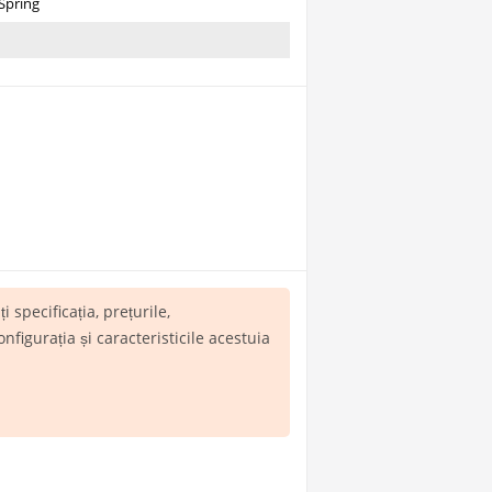
Spring
ți specificația, prețurile,
igurația și caracteristicile acestuia