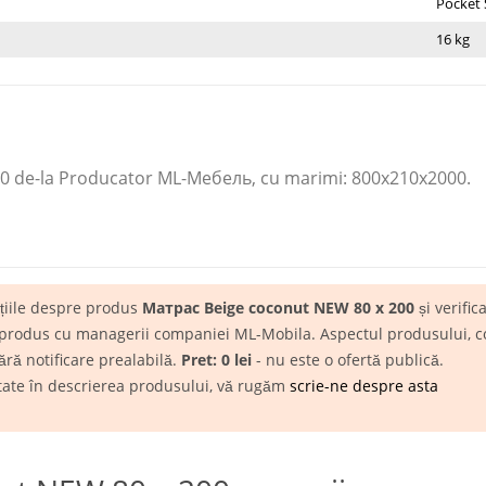
Pocket 
16 kg
0 de-la Producator ML-Мебель​, cu marimi: 800x210x2000.
ațiile despre produs
Матрас Beige coconut NEW 80 х 200
și verifica
 produs cu managerii companiei ML-Mobila. Aspectul produsului, conf
ără notificare prealabilă.
Pret: 0 lei
- nu este o ofertă publică.
itate în descrierea produsului, vă rugăm
scrie-ne despre asta