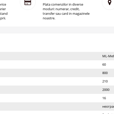
rice
Plata comenzilor in diverse
rier
moduri: numerar, credit,
istand
transfer sau card in magazinele
prii.
noastre.
ML-Ме
60
800
210
2000
16
неогра