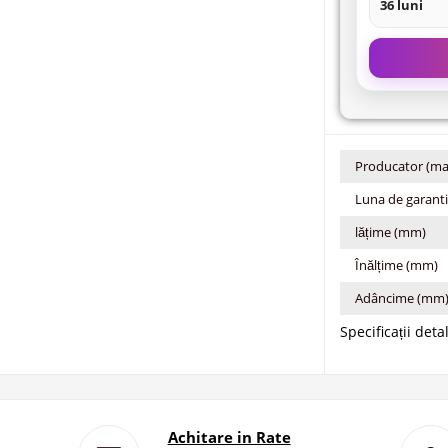
36 luni
Producator (ma
Luna de garant
lățime (mm)
Înălțime (mm)
Adâncime (mm
Specificații deta
Achitare in Rate