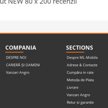
t NEW 80 х 200 recenzii
COMPANIA
SECTIONS
DESPRE NOI
Despre ML-Mobila
CARIERĂ ȘI OAMENI
Adrese & Contacte
Vanzari Angro
Cumpăra in rate
Metoda de Plata
Livrare
Vanzari Angro
Retur și garanție