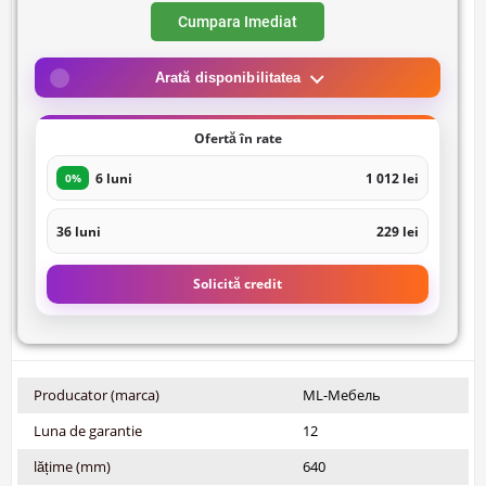
Cumpara Imediat
Arată disponibilitatea
Ofertă în rate
6 luni
1 012 lei
0%
36 luni
229 lei
Solicită credit
Producator (marca)
ML-Мебель
Luna de garantie
12
lățime (mm)
640