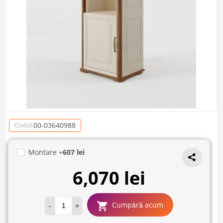
00-03640988
Codul:
Montare +
607 lei
6,070 lei
-
+
Cumpără acum