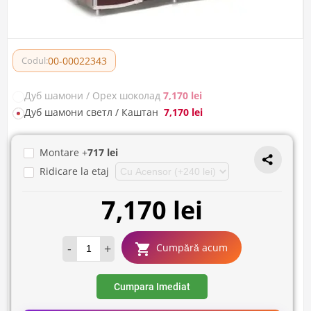
00-00022343
Codul:
Дуб шамони / Орех шоколад
7,170 lei
Дуб шамони светл / Каштан
7,170 lei
Montare +
717 lei
Ridicare la etaj
7,170 lei
-
+
Cumpără acum
Cumpara Imediat