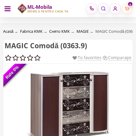
0
ML-Mobila
RU
RO
MOBILĂ PENTRU CASA TA
Acasă
→
Fabrica KMK
→
Снято КМК
→
MAGIE
→
MAGIC Comodă (0363.
MAGIC Comodă (0363.9)
To favorites
Comparaţie
Rate 0%
Rate 0%