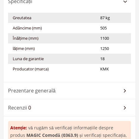
Specificații
Greutatea
87 kg
Adâncime (mm)
505
Înălțime (mm)
1100
lățime (mm)
1250
Luna de garantie
18
Producator (marca)
КМК
Prezentare generală
Recenzii
0
Atenţie:
vă rugăm să verificați informațiile despre
produs
MAGIC Comodă (0363.9)
și verificați specificația,