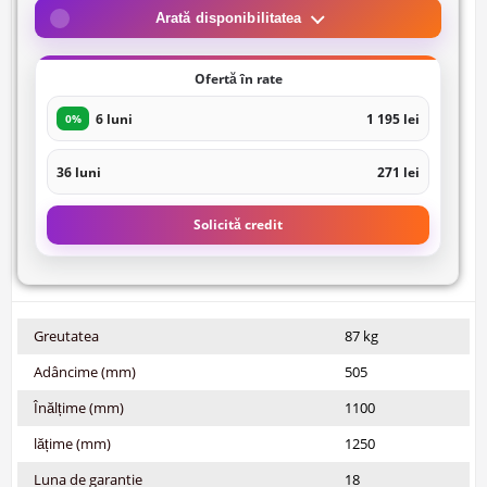
Arată disponibilitatea
Ofertă în rate
6 luni
1 195 lei
0%
36 luni
271 lei
Solicită credit
Greutatea
87 kg
Adâncime (mm)
505
Înălțime (mm)
1100
lățime (mm)
1250
Luna de garantie
18