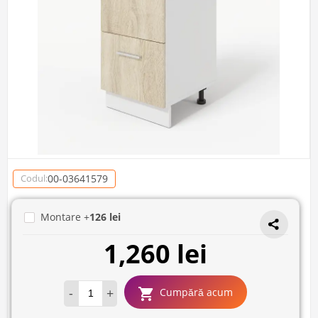
00-03641579
Codul:
Montare +
126 lei
1,260 lei
-
+
Cumpără acum