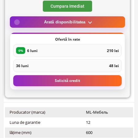
Cumpara Imediat
Arată disponibilitatea
Ofertă în rate
6 luni
210 lei
0%
36 luni
48 lei
Solicită credit
Producator (marca)
ML-Мебель
Luna de garantie
12
lățime (mm)
600