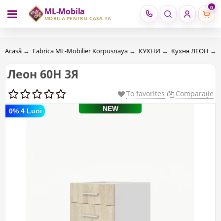
0
ML-Mobila
RU
RO
MOBILĂ PENTRU CASA TA
Acasă
→
Fabrica ML-Mobilier Korpusnaya
→
КУХНИ
→
Кухня ЛЕОН
→
Леон 60Н 3Я
To favorites
Comparaţie
NEW
0% 4 Luni