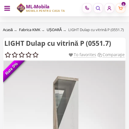
0
ML-Mobila
RU
RO
MOBILĂ PENTRU CASA TA
Acasă
→
Fabrica KMK
→
UȘOARĂ
→
LIGHT Dulap cu vitrină P (0551.7)
LIGHT Dulap cu vitrină P (0551.7)
To favorites
Comparaţie
Rate 0%
Rate 0%