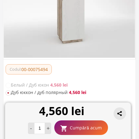
00-00075494
Codul:
Белый / Дуб юкон
4,560 lei
Дуб юккон / дуб полярный
4,560 lei
4,560 lei
-
+
Cumpără acum