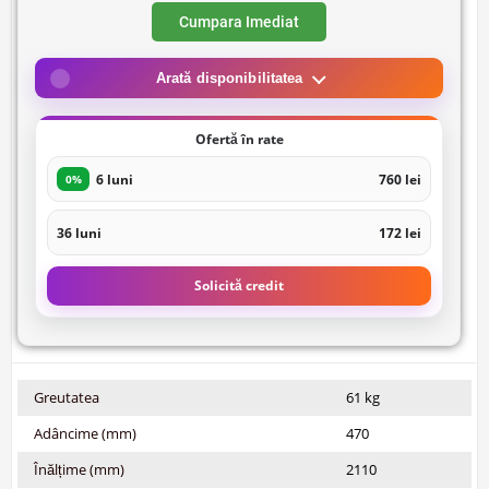
Cumpara Imediat
Arată disponibilitatea
Ofertă în rate
6 luni
760 lei
0%
36 luni
172 lei
Solicită credit
Greutatea
61 kg
Adâncime (mm)
470
Înălțime (mm)
2110