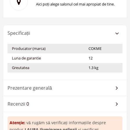
Aici poți alege salonul cel mai apropiat de tine.
Specificații
Producator (marca)
СОКМЕ
Luna de garantie
12
Greutatea
1.3 kg
Prezentare generală
Recenzii
0
Atenţie:
vă rugăm să verificați informațiile despre
produs
LAURA Iluminarea oglinzii
și verificați