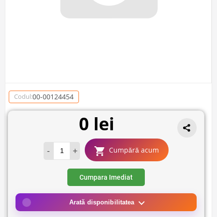
00-00124454
Codul:
0 lei
-
+
Cumpără acum
Cumpara Imediat
Arată disponibilitatea