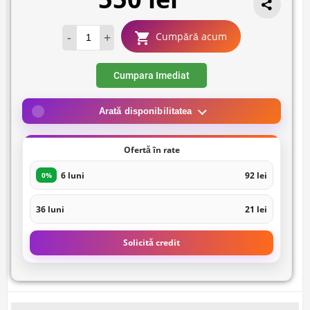
-
+
Cumpără acum
Cumpara Imediat
Arată disponibilitatea
Ofertă în rate
6 luni
92 lei
0%
36 luni
21 lei
Solicită credit