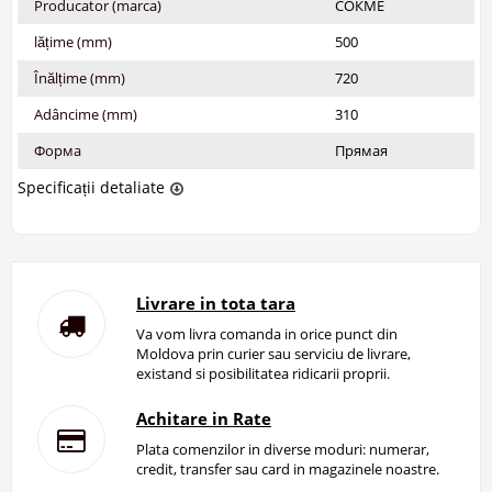
Producator (marca)
СОКМЕ
lățime (mm)
500
Înălțime (mm)
720
Adâncime (mm)
310
Форма
Прямая
Specificații detaliate
Livrare in tota tara
Va vom livra comanda in orice punct din
Moldova prin curier sau serviciu de livrare,
existand si posibilitatea ridicarii proprii.
Achitare in Rate
Plata comenzilor in diverse moduri: numerar,
credit, transfer sau card in magazinele noastre.