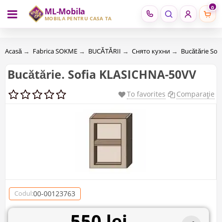
0
ML-Mobila
RU
RO
MOBILĂ PENTRU CASA TA
Acasă
→
Fabrica SOKME
→
BUCĂTĂRII
→
Снято кухни
→
Bucătărie Sof
Bucătărie. Sofia KLASICHNA-50VV
To favorites
Comparaţie
00-00123763
Codul:
550 lei