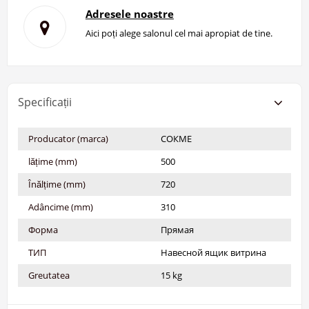
Adresele noastre
Aici poți alege salonul cel mai apropiat de tine.
Specificații
Producator (marca)
СОКМЕ
lățime (mm)
500
Înălțime (mm)
720
Adâncime (mm)
310
Форма
Прямая
ТИП
Навесной ящик витрина
Greutatea
15 kg