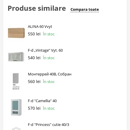
Produse similare
Compara toate
ALINA 60 Vvyt
550 lei
În stoc
F-d „Vintage” Vyt. 60
540 lei
În stoc
Монтеррей 40В, Собран
560 lei
În stoc
F-d "Camellia" 40
570 lei
În stoc
F-d "Princess" cutie 40/3