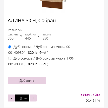
АЛИНА 30 Н, Собран
Размеры
ширина
глубина
высота
300
445
850
Дуб сонома / Дуб сонома мокка
00-
00140930
(
820 lei
0 lei
)
Дуб сонома / Дуб сонома мокка 1
00-
00140931
(
820 lei
0 lei
)
Добавить
Уточняйте
-
+
шт.
820 lei