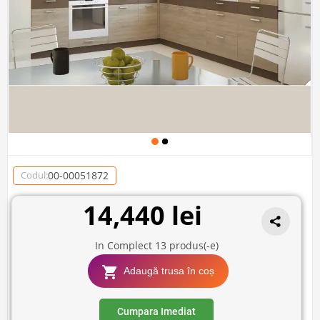
00-00051872
Codul:
14,440 lei
In Complect
13
produs(-e)
Adaugă trusa în coș
Cumpara Imediat