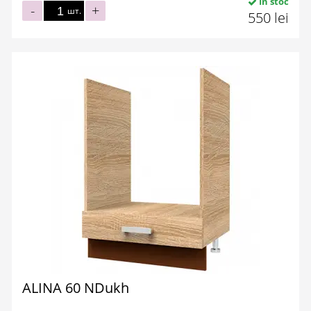
În stoc
-
+
шт.
550 lei
ALINA 60 NDukh