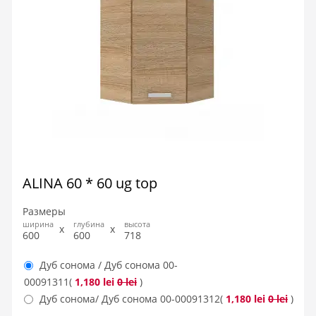
ALINA 60 * 60 ug top
Размеры
ширина
глубина
высота
600
600
718
Дуб сонома / Дуб сонома
00-
00091311
(
1,180 lei
0 lei
)
Дуб сонома/ Дуб сонома
00-00091312
(
1,180 lei
0 lei
)