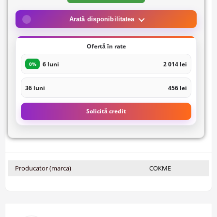
Arată disponibilitatea
Ofertă în rate
6 luni
2 014 lei
0%
36 luni
456 lei
Solicită credit
Producator (marca)
СОКМЕ