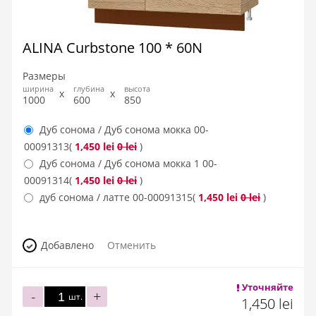
ALINA Curbstone 100 * 60N
Размеры
ширина
глубина
высота
1000
600
850
Дуб сонома / Дуб сонома мокка
00-
00091313
(
1,450 lei
0 lei
)
Дуб сонома / Дуб сонома мокка 1
00-
00091314
(
1,450 lei
0 lei
)
дуб сонома / латте
00-00091315
(
1,450 lei
0 lei
)
Добавлено
Отменить
Уточняйте
-
+
шт.
1,450 lei