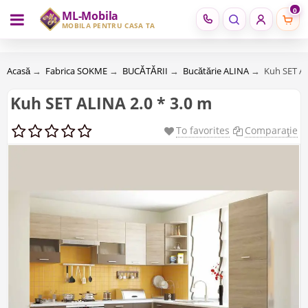
0
ML-Mobila
RU
RO
MOBILĂ PENTRU CASA TA
Acasă
→
Fabrica SOKME
→
BUCĂTĂRII
→
Bucătărie ALINA
→
Kuh SET AL
Kuh SET ALINA 2.0 * 3.0 m
To favorites
Comparaţie