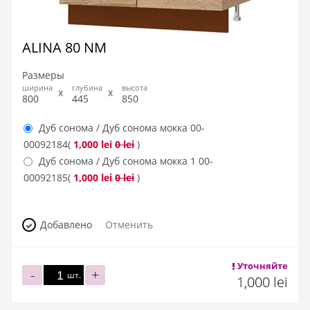
ALINA 80 NM
Размеры
ширина
глубина
высота
800
445
850
Дуб сонома / Дуб сонома мокка
00-
00092184
(
1,000 lei
0 lei
)
Дуб сонома / Дуб сонома мокка 1
00-
00092185
(
1,000 lei
0 lei
)
Добавлено
Отменить
Уточняйте
-
+
шт.
1,000 lei