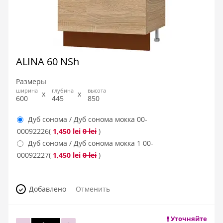
ALINA 60 NSh
Размеры
ширина
глубина
высота
600
445
850
Дуб сонома / Дуб сонома мокка
00-
00092226
(
1,450 lei
0 lei
)
Дуб сонома / Дуб сонома мокка 1
00-
00092227
(
1,450 lei
0 lei
)
Добавлено
Отменить
Уточняйте