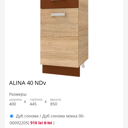
ALINA 40 NDv
Размеры
ширина
глубина
высота
400
445
850
Дуб сонома / Дуб сонома мокка
00-
00092205
(
910 lei
0 lei
)