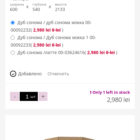
ширина
глубина
высота
600
540
2133
Дуб сонома / дуб сонома мокка
00-
00092232
(
2,980 lei
0 lei
)
Дуб сонома / Дуб сонома мокка 1
00-
00092233
(
2,980 lei
0 lei
)
Дуб сонома /латте
00-03624616
(
2,980 lei
0 lei
)
Добавлено
Отменить
Only 1 left in stock
-
+
шт.
2,980 lei