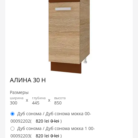
АЛИНА 30 Н
Размеры
ширина
глубина
высота
300
445
850
Дуб сонома / Дуб сонома мокка
00-
00092202
(
820 lei
0 lei
)
Дуб сонома / Дуб сонома мокка 1
00-
00092203
(
820 lei
0 lei
)