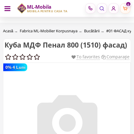
0
ML-Mobila
RU
RO
MOBILĂ PENTRU CASA TA
Acasă
→
Fabrica ML-Mobilier Korpusnaya
→
Bucătării
→
#01 ФАСАД ку
Куба МДФ Пенал 800 (1510) фасад)
To favorites
Comparaţie
0% 4 Luni