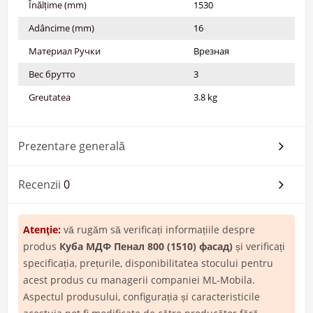
Înălțime (mm)
1530
Adâncime (mm)
16
Материал Ручки
Врезная
Вес брутто
3
Greutatea
3.8 kg
Prezentare generală
Recenzii
0
Atenţie:
vă rugăm să verificați informațiile despre
produs
Куба МДФ Пенал 800 (1510) фасад)
și verificați
specificația, prețurile, disponibilitatea stocului pentru
acest produs cu managerii companiei ML-Mobila.
Aspectul produsului, configurația și caracteristicile