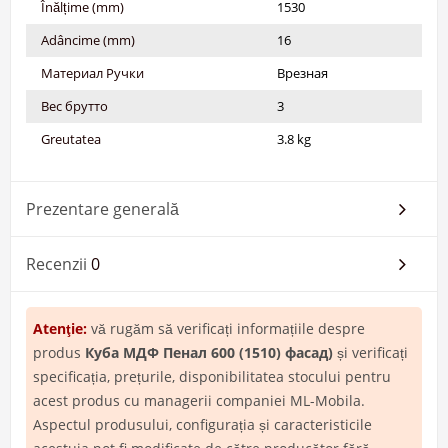
Înălțime (mm)
1530
Adâncime (mm)
16
Материал Ручки
Врезная
Вес брутто
3
Greutatea
3.8 kg
Prezentare generală
Recenzii
0
Atenţie:
vă rugăm să verificați informațiile despre
produs
Куба МДФ Пенал 600 (1510) фасад)
și verificați
specificația, prețurile, disponibilitatea stocului pentru
acest produs cu managerii companiei ML-Mobila.
Aspectul produsului, configurația și caracteristicile