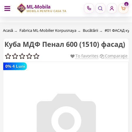
0
ML-Mobila
RU
RO
MOBILĂ PENTRU CASA TA
Acasă
→
Fabrica ML-Mobilier Korpusnaya
→
Bucătării
→
#01 ФАСАД ку
Куба МДФ Пенал 600 (1510) фасад)
To favorites
Comparaţie
0% 4 Luni