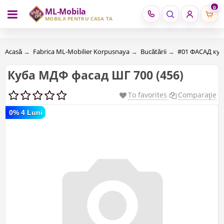
0
ML-Mobila
RU
RO
MOBILĂ PENTRU CASA TA
Acasă
→
Fabrica ML-Mobilier Korpusnaya
→
Bucătării
→
#01 ФАСАД ку
Куба МДФ фасад ШГ 700 (456)
To favorites
Comparaţie
0% 4 Luni