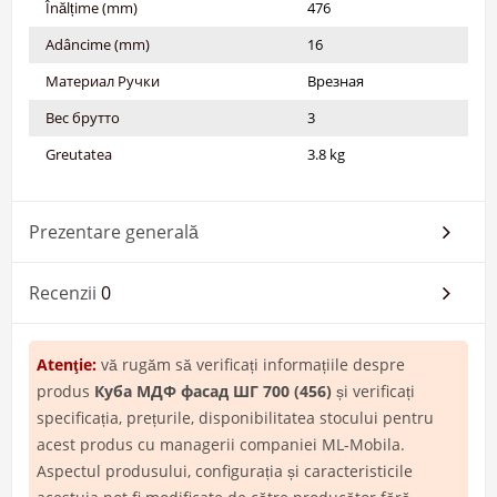
Înălțime (mm)
476
Adâncime (mm)
16
Материал Ручки
Врезная
Вес брутто
3
Greutatea
3.8 kg
Prezentare generală
Recenzii
0
Atenţie:
vă rugăm să verificați informațiile despre
produs
Куба МДФ фасад ШГ 700 (456)
și verificați
specificația, prețurile, disponibilitatea stocului pentru
acest produs cu managerii companiei ML-Mobila.
Aspectul produsului, configurația și caracteristicile