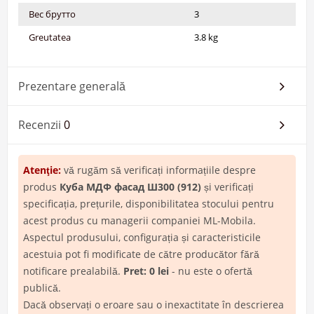
Вес брутто
3
Greutatea
3.8 kg
Prezentare generală
Recenzii
0
Atenţie:
vă rugăm să verificați informațiile despre
produs
Куба МДФ фасад Ш300 (912)
și verificați
specificația, prețurile, disponibilitatea stocului pentru
acest produs cu managerii companiei ML-Mobila.
Aspectul produsului, configurația și caracteristicile
acestuia pot fi modificate de către producător fără
notificare prealabilă.
Pret: 0 lei
- nu este o ofertă
publică.
Dacă observați o eroare sau o inexactitate în descrierea