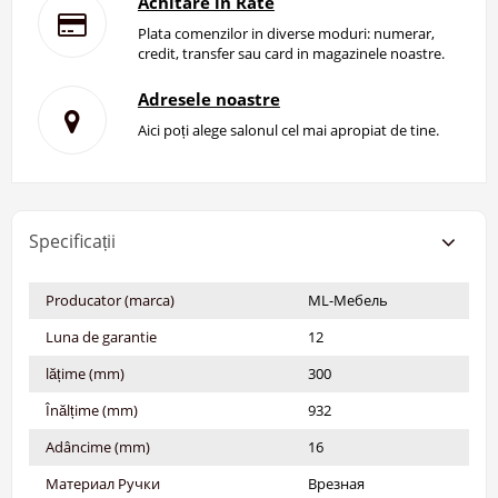
Achitare in Rate
Plata comenzilor in diverse moduri: numerar,
credit, transfer sau card in magazinele noastre.
Adresele noastre
Aici poți alege salonul cel mai apropiat de tine.
Specificații
Producator (marca)
ML-Мебель
Luna de garantie
12
lățime (mm)
300
Înălțime (mm)
932
Adâncime (mm)
16
Материал Ручки
Врезная