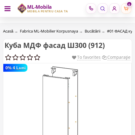
0
ML-Mobila
RU
RO
MOBILĂ PENTRU CASA TA
Acasă
→
Fabrica ML-Mobilier Korpusnaya
→
Bucătării
→
#01 ФАСАД ку
Куба МДФ фасад Ш300 (912)
To favorites
Comparaţie
0% 4 Luni