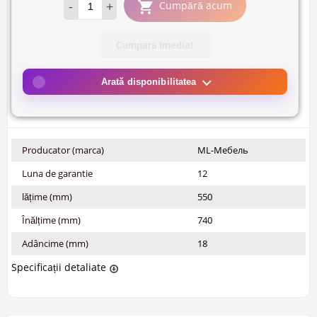
-
+
Cumpără acum
Cumpara Imediat
Arată disponibilitatea
Producator (marca)
ML-Мебель
Luna de garantie
12
lățime (mm)
550
Înălțime (mm)
740
Adâncime (mm)
18
Specificații detaliate