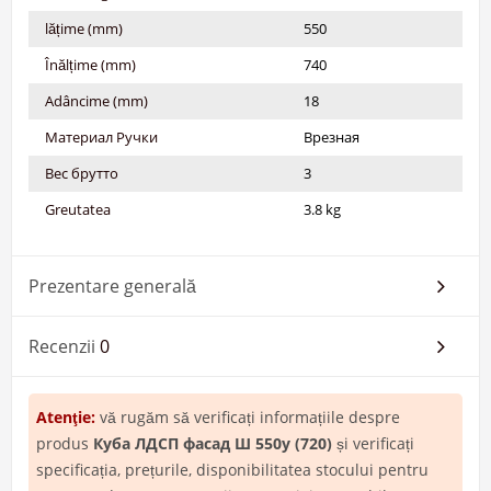
lățime (mm)
550
Înălțime (mm)
740
Adâncime (mm)
18
Материал Ручки
Врезная
Вес брутто
3
Greutatea
3.8 kg
Prezentare generală
Recenzii
0
Atenţie:
vă rugăm să verificați informațiile despre
produs
Куба ЛДСП фасад Ш 550у (720)
și verificați
specificația, prețurile, disponibilitatea stocului pentru