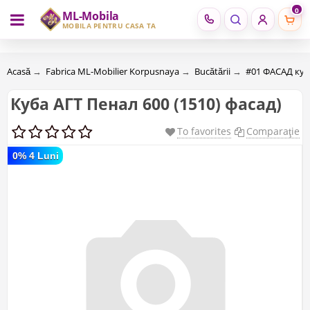
0
ML-Mobila
RU
RO
MOBILĂ PENTRU CASA TA
Acasă
→
Fabrica ML-Mobilier Korpusnaya
→
Bucătării
→
#01 ФАСАД ку
Куба АГТ Пенал 600 (1510) фасад)
To favorites
Comparaţie
0% 4 Luni