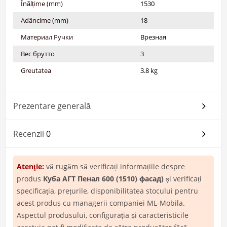
Înălțime (mm)
1530
Adâncime (mm)
18
Материал Ручки
Врезная
Вес брутто
3
Greutatea
3.8 kg
Prezentare generală
Recenzii
0
Atenţie:
vă rugăm să verificați informațiile despre
produs
Куба АГТ Пенал 600 (1510) фасад)
și verificați
specificația, prețurile, disponibilitatea stocului pentru
acest produs cu managerii companiei ML-Mobila.
Aspectul produsului, configurația și caracteristicile