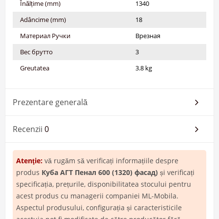
Înălțime (mm)
1340
Adâncime (mm)
18
Материал Ручки
Врезная
Вес брутто
3
Greutatea
3.8 kg
Prezentare generală
Recenzii
0
Atenţie:
vă rugăm să verificați informațiile despre
produs
Куба АГТ Пенал 600 (1320) фасад)
și verificați
specificația, prețurile, disponibilitatea stocului pentru
acest produs cu managerii companiei ML-Mobila.
Aspectul produsului, configurația și caracteristicile