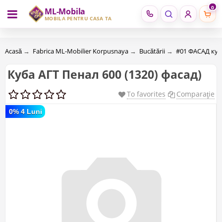
0
ML-Mobila
RU
RO
MOBILĂ PENTRU CASA TA
Acasă
→
Fabrica ML-Mobilier Korpusnaya
→
Bucătării
→
#01 ФАСАД ку
Куба АГТ Пенал 600 (1320) фасад)
To favorites
Comparaţie
0% 4 Luni