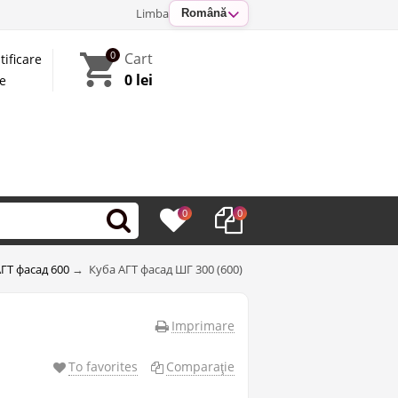
Limba
Română
0
Cart
tificare
0 lei
te
0
0
ГТ фасад 600
→
Куба АГТ фасад ШГ 300 (600)
Imprimare
To favorites
Comparaţie