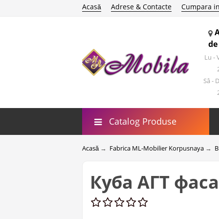
Acasă
Adrese & Contacte
Cumpara in
de
Lu -
Sâ - 
Catalog Produse
Acasă
→
Fabrica ML-Mobilier Korpusnaya
→
B
Куба АГТ фаса