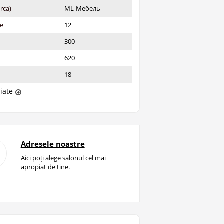
rca)
ML-Мебель
ie
12
300
620
)
18
liate
Adresele noastre
Aici poți alege salonul cel mai
apropiat de tine.