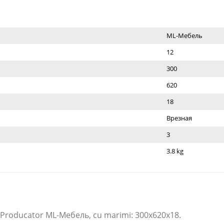
ML-Мебель
12
300
620
18
Врезная
3
3.8 kg
 Producator ML-Мебель​, cu marimi: 300x620x18.