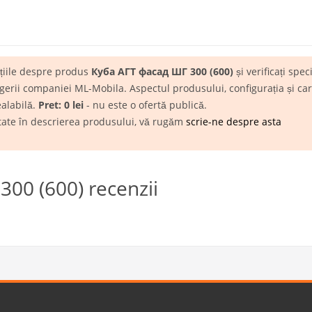
ațiile despre produs
Куба АГТ фасад ШГ 300 (600)
și verificați spec
rii companiei ML-Mobila. Aspectul produsului, configurația și carac
ealabilă.
Pret: 0 lei
- nu este o ofertă publică.
itate în descrierea produsului, vă rugăm
scrie-ne despre asta
00 (600) recenzii