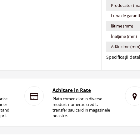
Producator (ma
Luna de garant
lățime (mm)
Înălțime (mm)
Adâncime (mm
Specificații deta
Achitare in Rate
rice
Plata comenzilor in diverse
rier
moduri: numerar, credit,
istand
transfer sau card in magazinele
prii.
noastre.