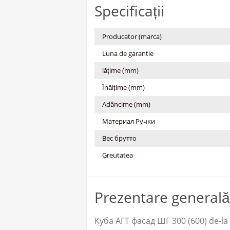
Specificații
Producator (marca)
Luna de garantie
lățime (mm)
Înălțime (mm)
Adâncime (mm)
Материал Ручки
Вес брутто
Greutatea
Prezentare generală
Куба АГТ фасад ШГ 300 (600) de-la