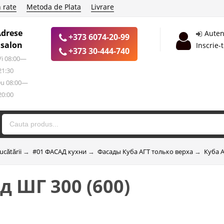
 rate
Metoda de Plata
Livrare
Adrese
Auten
+373 6074-20-99
 salon
Inscrie-
+373 30-444-740
 Vi 08:00—
21:30
Du 08:00—
20:00
ucătării
→
#01 ФАСАД кухни
→
Фасады Куба АГТ только верха
→
Куба А
д ШГ 300 (600)