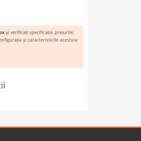
рх
și verificați specificația, prețurile,
igurația și caracteristicile acestuia
ii