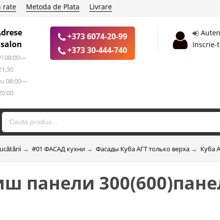
 rate
Metoda de Plata
Livrare
Adrese
Auten
+373 6074-20-99
 salon
Inscrie-
+373 30-444-740
 Vi 08:00—
21:30
Du 08:00—
20:00
ucătării
→
#01 ФАСАД кухни
→
Фасады Куба АГТ только верха
→
Куба 
иш панели 300(600)пане