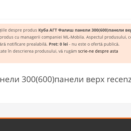
ațiile despre produs
Куба АГТ Фалиш панели 300(600)панели ве
 produs cu managerii companiei ML-Mobila. Aspectul produsului, conf
ără notificare prealabilă.
Pret: 0 lei
- nu este o ofertă publică.
itate în descrierea produsului, vă rugăm
scrie-ne despre asta
ели 300(600)панели верх recenz