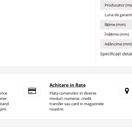
Producator (ma
Luna de garant
lățime (mm)
Înălțime (mm)
Adâncime (mm
Specificații deta
Achitare in Rate
rice
Plata comenzilor in diverse
rier
moduri: numerar, credit,
istand
transfer sau card in magazinele
prii.
noastre.