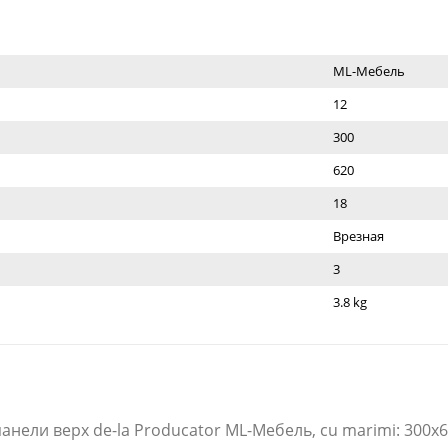
ML-Мебель
12
300
620
18
Врезная
3
3.8 kg
нели верх de-la Producator ML-Мебель​, cu marimi: 300x6