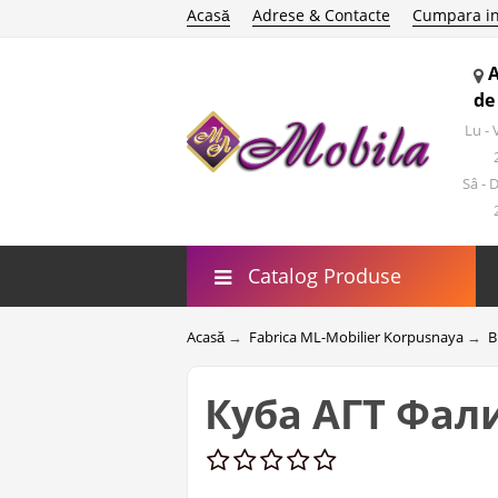
Acasă
Adrese & Contacte
Cumpara in
de
Lu -
Sâ - 
Catalog Produse
Acasă
→
Fabrica ML-Mobilier Korpusnaya
→
B
Куба АГТ Фал