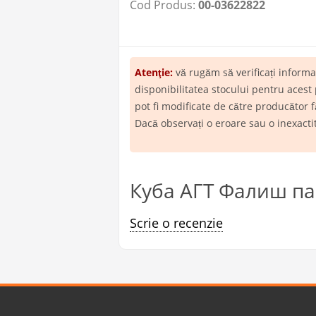
Cod Produs:
00-03622822
Atenţie:
vă rugăm să verificați inform
disponibilitatea stocului pentru acest
pot fi modificate de către producător f
Dacă observați o eroare sau o inexact
Куба АГТ Фалиш пан
Scrie o recenzie