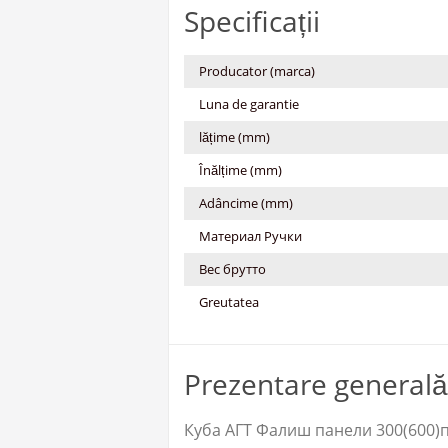
Specificații
Producator (marca)
Luna de garantie
lățime (mm)
Înălțime (mm)
Adâncime (mm)
Материал Ручки
Вес брутто
Greutatea
Prezentare generală
Куба АГТ Фалиш панели 300(600)па