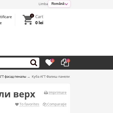
Limba
Română
0
Cart
tificare
0 lei
te
0
0
АГТ фасад пеналы
→
Куба АГТ Фалиш панели 300(600)панели верх
ли верх
Imprimare
To favorites
Comparaţie