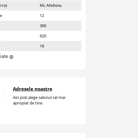
rca)
ML-Мебель
ie
12
300
620
)
18
liate
Adresele noastre
Aici poți alege salonul cel mai
apropiat de tine.