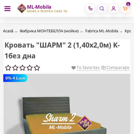
0
ML-Mobila
RU
RO
MOBILĂ PENTRU CASA TA
Acasă
→
Фабрика МОНТЕБЕЛЛА (мойки)
→
Fabrica ML-Mobila
→
Кро
Кровать "ШАРМ" 2 (1,40х2,0м) K-
1без дна
To favorites
Comparaţie
0% 4 Luni