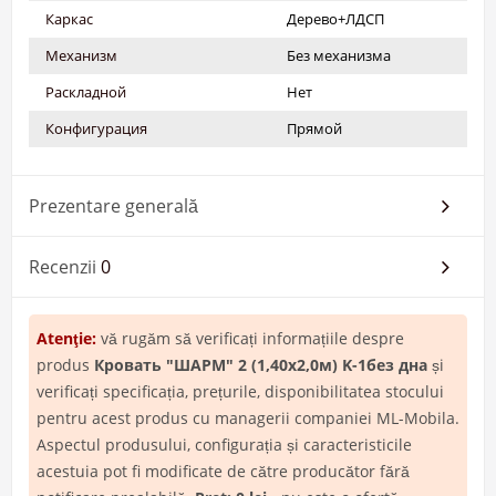
Каркас
Дерево+ЛДСП
Механизм
Без механизма
Раскладной
Нет
Конфигурация
Прямой
Prezentare generală
Recenzii
0
Atenţie:
vă rugăm să verificați informațiile despre
produs
Кровать "ШАРМ" 2 (1,40х2,0м) K-1без дна
și
verificați specificația, prețurile, disponibilitatea stocului
pentru acest produs cu managerii companiei ML-Mobila.
Aspectul produsului, configurația și caracteristicile
acestuia pot fi modificate de către producător fără