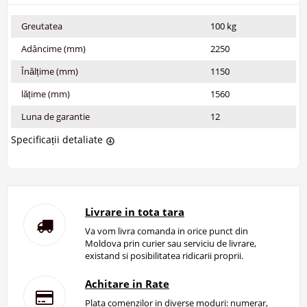
Greutatea
100 kg
Adâncime (mm)
2250
Înălțime (mm)
1150
lățime (mm)
1560
Luna de garantie
12
Specificații detaliate
Livrare in tota tara
Va vom livra comanda in orice punct din
Moldova prin curier sau serviciu de livrare,
existand si posibilitatea ridicarii proprii.
Achitare in Rate
Plata comenzilor in diverse moduri: numerar,