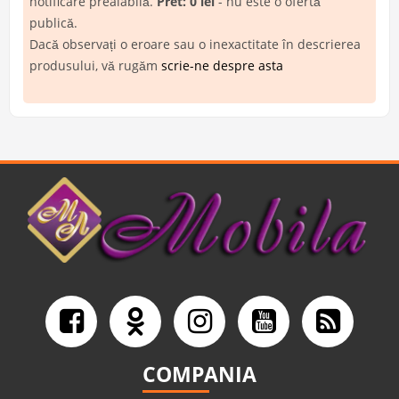
notificare prealabilă.
Pret: 0 lei
- nu este o ofertă
publică.
Dacă observați o eroare sau o inexactitate în descrierea
produsului, vă rugăm
scrie-ne despre asta
COMPANIA