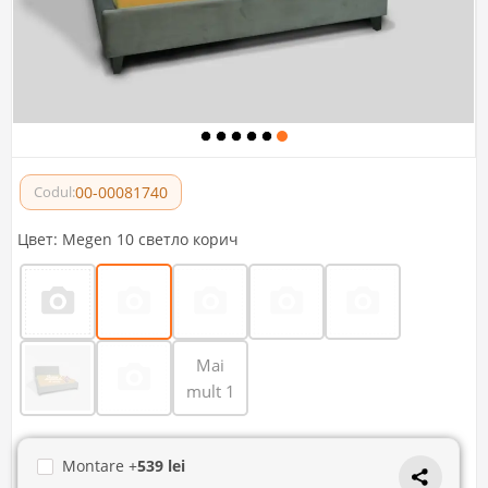
00-00081740
Codul:
Цвет:
Megen 10 светло корич
Mai
mult 1
Montare +
539 lei