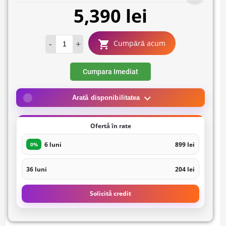
5,390 lei
-
+
Cumpără acum
Cumpara Imediat
Arată disponibilitatea
Ofertă în rate
6 luni
899 lei
0%
36 luni
204 lei
Solicită credit