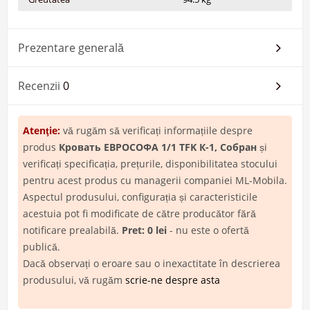
Prezentare generală
Recenzii
0
Atenţie:
vă rugăm să verificați informațiile despre
produs
Кровать ЕВРОСОФА 1/1 TFK К-1, Собран
și
verificați specificația, prețurile, disponibilitatea stocului
pentru acest produs cu managerii companiei ML-Mobila.
Aspectul produsului, configurația și caracteristicile
acestuia pot fi modificate de către producător fără
notificare prealabilă.
Pret: 0 lei
- nu este o ofertă
publică.
Dacă observați o eroare sau o inexactitate în descrierea
produsului, vă rugăm
scrie-ne despre asta