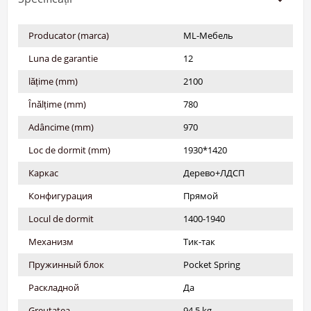
Producator (marca)
ML-Мебель
Luna de garantie
12
lățime (mm)
2100
Înălțime (mm)
780
Adâncime (mm)
970
Loc de dormit (mm)
1930*1420
Каркас
Дерево+ЛДСП
Конфигурация
Прямой
Locul de dormit
1400-1940
Механизм
Тик-так
Пружинный блок
Pocket Spring
Раскладной
Да
Greutatea
94.5 kg