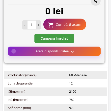
0 lei
-
+
Cumpără acum
Cumpara Imediat
Arată disponibilitatea
Producator (marca)
ML-Мебель
Luna de garantie
12
lățime (mm)
2100
Înălțime (mm)
780
Adâncime (mm)
970