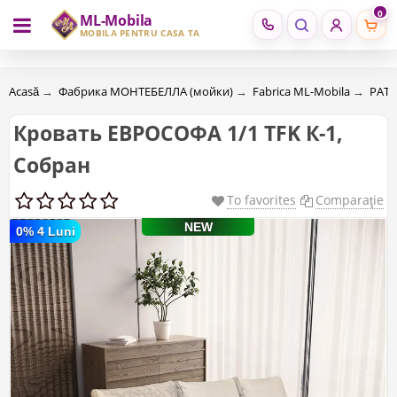
0
ML-Mobila
RU
RO
MOBILĂ PENTRU CASA TA
Acasă
→
Фабрика МОНТЕБЕЛЛА (мойки)
→
Fabrica ML-Mobila
→
PATU
Кровать ЕВРОСОФА 1/1 TFK К-1,
Собран
To favorites
Comparaţie
NEW
0% 4 Luni