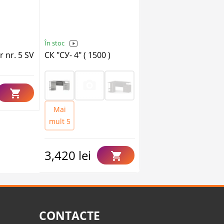
În stoc
În stoc
 nr. 5 SV
СК "СУ- 4" ( 1500 )
CS 18 (Astrid) (1400)
3,380 lei
Mai
mult 5
3,420 lei
CONTACTE