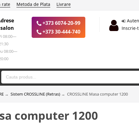
 rate
Metoda de Plata
Livrare
Adrese
Auten
+373 6074-20-99
 salon
Inscrie-
+373 30-444-740
 Vi 08:00—
21:30
Du 08:00—
20:00
RE
→
Sistem CROSSLINE (Retras)
→
CROSSLINE Masa computer 1200
sa computer 1200