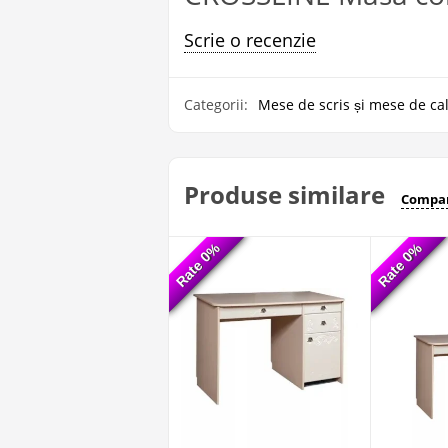
Scrie o recenzie
Categorii:
Mese de scris și mese de ca
Produse similare
Compar
Rate 0%
Rate 0%
Rate 0%
Rate 0%