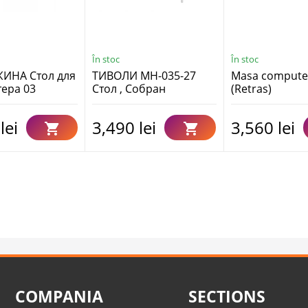
În stoc
În stoc
ИНА Стол для
ТИВОЛИ МН-035-27
Masa computer
ера 03
Стол , Собран
(Retras)
), Собран
lei
3,490 lei
3,560 lei
COMPANIA
SECTIONS