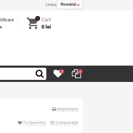
Limba
Română
0
Cart
tificare
0 lei
te
0
0
Imprimare
To favorites
Comparaţie