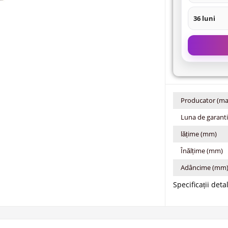
36 luni
Producator (ma
Luna de garant
lățime (mm)
Înălțime (mm)
Adâncime (mm
Specificații deta