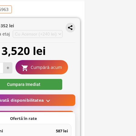
6963
+
352 lei
a etaj
3,520 lei
+
Cumpără acum
Cumpara Imediat
Arată disponibilitatea
Ofertă în rate
ni
587 lei