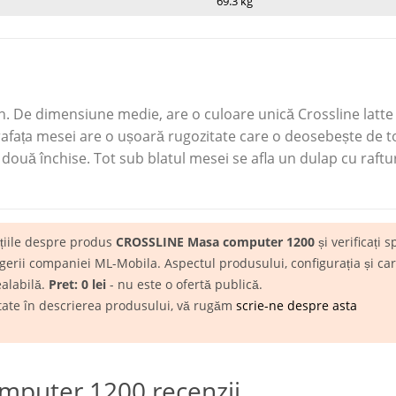
69.3 kg
 an. De dimensiune medie, are o culoare unică Crossline latte
afața mesei are o ușoară rugozitate care o deosebește de t
 două închise. Tot sub blatul mesei se afla un dulap cu raftur
ațiile despre produs
CROSSLINE Masa computer 1200
și verificați s
rii companiei ML-Mobila. Aspectul produsului, configurația și carac
ealabilă.
Pret: 0 lei
- nu este o ofertă publică.
itate în descrierea produsului, vă rugăm
scrie-ne despre asta
puter 1200 recenzii