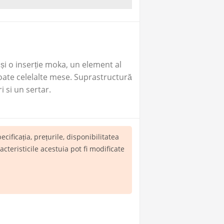
 și o inserție moka, un element al
oate celelalte mese. Suprastructură
i si un sertar.
pecificația, prețurile, disponibilitatea
teristicile acestuia pot fi modificate