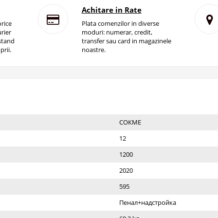
Achitare in Rate
rice
Plata comenzilor in diverse
rier
moduri: numerar, credit,
istand
transfer sau card in magazinele
prii.
noastre.
СОКМЕ
12
1200
2020
595
Пенал+надстройка