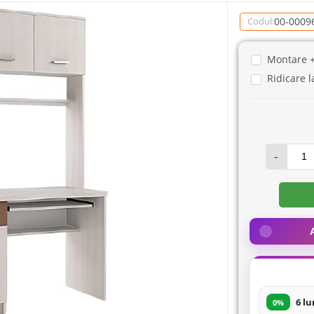
00-0009
Codul:
Montare 
Ridicare l
-
6 lu
0%