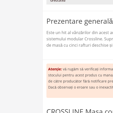
Greutatea
Prezentare generală
Este un hit al vânzărilor din acest
sistemului modular Crossline. Supr
de masă cu cinci rafturi deschise și
Atenţie:
vă rugăm să verificați inform
stocului pentru acest produs cu manage
de către producător fără notificare pr
Dacă observați o eroare sau o inexact
CROSSLINE Masa com