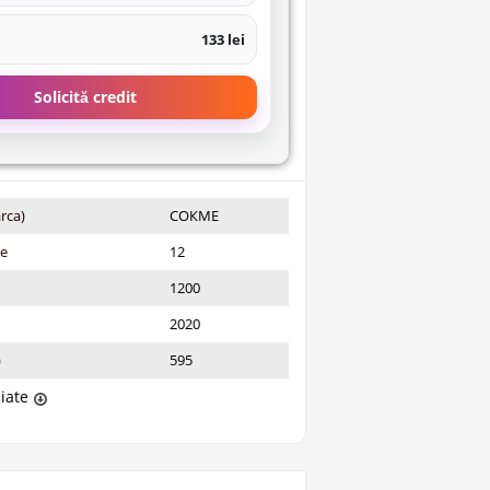
133 lei
Solicită credit
rca)
СОКМЕ
ie
12
1200
2020
)
595
liate