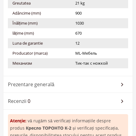
Greutatea
21 kg
Adâncime (mm)
900
Înălțime (mm)
1030
lățime (mm)
670
Luna de garantie
12
Producator (marca)
ML-Мебель
Механизм
Тик-так с ножкой
Prezentare generală
Recenzii
0
Atenţie:
vă rugăm să verificați informațiile despre
produs
Кресло ТОРОНТО К-2
și verificați specificația,
prețurile, disponibilitatea stocului pentru acest produs