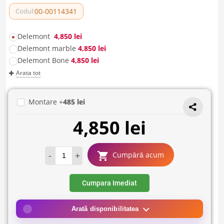
00-00114341
Codul:
Delemont
4,850 lei
Delemont marble
4,850 lei
Delemont Bone
4,850 lei
Arata tot
Montare +
485 lei
4,850 lei
-
+
Cumpără acum
Cumpara Imediat
Arată disponibilitatea