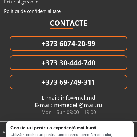
Retur și garanție
Politica de confidențialitate
CONTACTE
+373 6074-20-99
+373 30-444-740
+373 69-749-311
E-mail:
info@mcl.md
E-mail:
m-mebeli@mail.ru
Mon—Sun 09:00—19:00
Cookie-uri pentru o experiență mai bună
© 2005- 2026 Интернет магазин MCL.MD
Utilizăm cookie-uri pentru funcționarea corectă a site-ului,