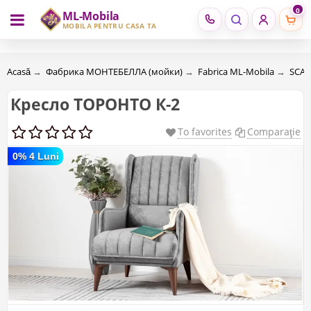
0
ML-Mobila
RU
RO
MOBILĂ PENTRU CASA TA
Acasă
→
Фабрика МОНТЕБЕЛЛА (мойки)
→
Fabrica ML-Mobila
→
SCA
Кресло ТОРОНТО К-2
To favorites
Comparaţie
0% 4 Luni