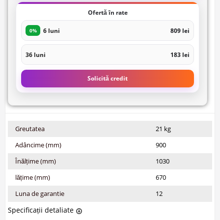
Ofertă în rate
6 luni
809 lei
0%
36 luni
183 lei
Solicită credit
Greutatea
21 kg
Adâncime (mm)
900
Înălțime (mm)
1030
lățime (mm)
670
Luna de garantie
12
Specificații detaliate