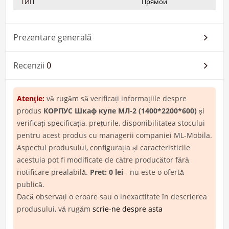
ТИП
Прямой
Prezentare generală
Recenzii
0
Atenţie:
vă rugăm să verificați informațiile despre
produs
КОРПУС Шкаф купе МЛ-2 (1400*2200*600)
și
verificați specificația, prețurile, disponibilitatea stocului
pentru acest produs cu managerii companiei ML-Mobila.
Aspectul produsului, configurația și caracteristicile
acestuia pot fi modificate de către producător fără
notificare prealabilă.
Pret: 0 lei
- nu este o ofertă
publică.
Dacă observați o eroare sau o inexactitate în descrierea
produsului, vă rugăm
scrie-ne despre asta