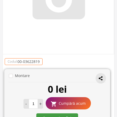
00-03622819
Codul:
Montare
0 lei
-
+
Cumpără acum