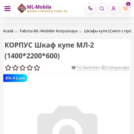
0
ML-Mobila
RU
RO
MOBILĂ PENTRU CASA TA
Acasă
→
Fabrica ML-Mobilier Korpusnaya
→
Шкафы купе (Cнято с прои
КОРПУС Шкаф купе МЛ-2
(1400*2200*600)
To favorites
Comparaţie
0% 4 Luni