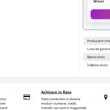
36 luni
Producator (ma
Luna de garant
lățime (mm)
Înălțime (mm)
Achitare in Rate
rice
Plata comenzilor in diverse
rier
moduri: numerar, credit,
istand
transfer sau card in magazinele