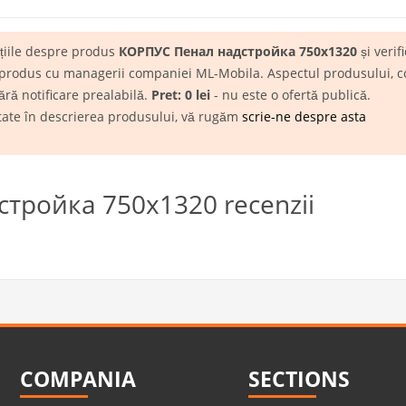
ațiile despre produs
КОРПУС Пенал надстройка 750х1320
și verifi
 produs cu managerii companiei ML-Mobila. Aspectul produsului, conf
ără notificare prealabilă.
Pret: 0 lei
- nu este o ofertă publică.
itate în descrierea produsului, vă rugăm
scrie-ne despre asta
тройка 750х1320 recenzii
COMPANIA
SECTIONS