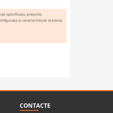
cați specificația, prețurile,
igurația și caracteristicile acestuia
CONTACTE