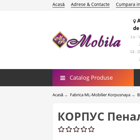
Acasă
Adrese & Contacte
Cumpara in
de
Lu -
Sâ - 
Catalog Produse
Acasă
→
Fabrica ML-Mobilier Korpusnaya
→
B
КОРПУС Пенал