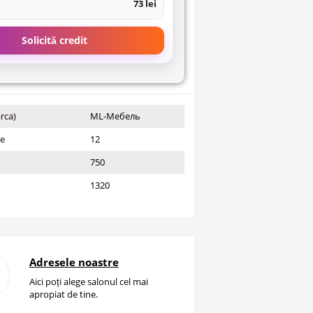
73 lei
Solicită credit
rca)
ML-Мебель
ie
12
750
1320
Adresele noastre
Aici poți alege salonul cel mai
apropiat de tine.