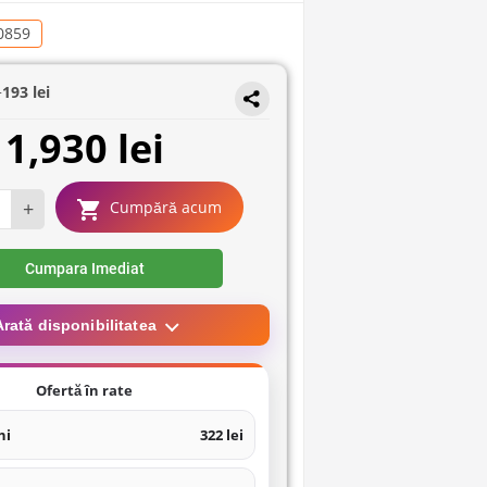
0859
+
193 lei
1,930 lei
+
Cumpără acum
Cumpara Imediat
Arată disponibilitatea
Ofertă în rate
ni
322 lei