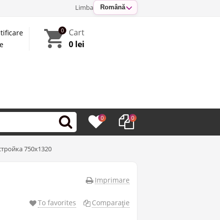
Limba
Română
0
Cart
tificare
0 lei
te
0
0
тройка 750х1320
Imprimare
To favorites
Comparaţie