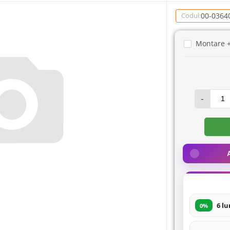
00-0364
Codul:
Montare 
-
6 lu
0%