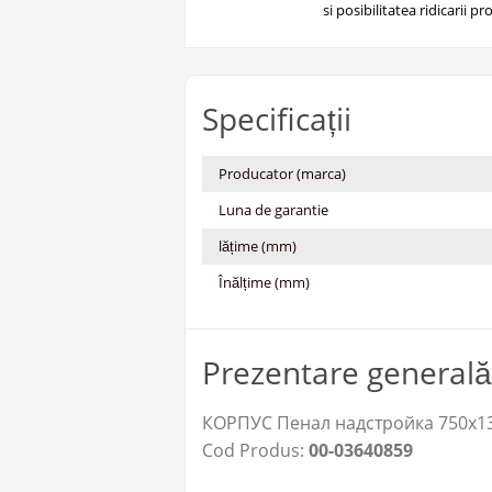
si posibilitatea ridicarii pro
Specificații
Producator (marca)
Luna de garantie
lățime (mm)
Înălțime (mm)
Prezentare generală
КОРПУС Пенал надстройка 750х1320
Cod Produs:
00-03640859