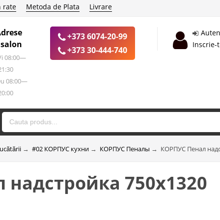
 rate
Metoda de Plata
Livrare
Adrese
Auten
+373 6074-20-99
 salon
Inscrie-
+373 30-444-740
 Vi 08:00—
21:30
Du 08:00—
20:00
ucătării
→
#02 КОРПУС кухни
→
КОРПУС Пеналы
→
КОРПУС Пенал надс
 надстройка 750х1320