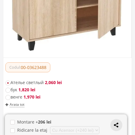
00-03623488
Codul:
Ателье светлый
2,060 lei
бук
1,820 lei
венге
1,970 lei
Arata tot
Montare +
206 lei
Ridicare la etaj