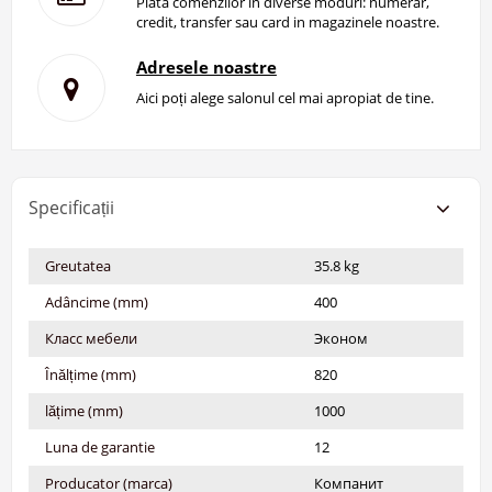
Plata comenzilor in diverse moduri: numerar,
credit, transfer sau card in magazinele noastre.
Adresele noastre
Aici poți alege salonul cel mai apropiat de tine.
Specificații
Greutatea
35.8 kg
Adâncime (mm)
400
Класс мебели
Эконом
Înălțime (mm)
820
lățime (mm)
1000
Luna de garantie
12
Producator (marca)
Компанит