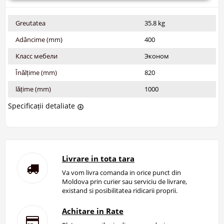
Greutatea
35.8 kg
Adâncime (mm)
400
Класс мебели
Эконом
Înălțime (mm)
820
lățime (mm)
1000
Specificații detaliate
Livrare in tota tara
Va vom livra comanda in orice punct din
Moldova prin curier sau serviciu de livrare,
existand si posibilitatea ridicarii proprii.
Achitare in Rate