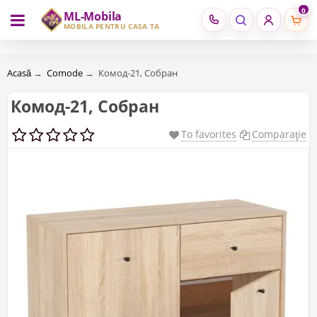
0
ML-Mobila
RU
RO
MOBILĂ PENTRU CASA TA
Acasă
→
Comode
→
Комод-21, Собран
Комод-21, Собран
To favorites
Comparaţie