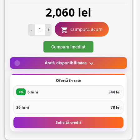
2,060 lei
-
+
Cumpără acum
Cumpara Imediat
Arată disponibilitatea
Ofertă în rate
6 luni
344 lei
0%
36 luni
78 lei
Solicită credit