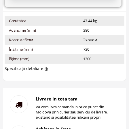
Greutatea
47.44 kg
Adâncime (mm)
380
Класс мебели
Эконом
Înălțime (mm)
730
lățime (mm)
1300
Specificații detaliate
Livrare in tota tara
Va vom livra comanda in orice punct din
Moldova prin curier sau serviciu de livrare,
existand si posibilitatea ridicarii proprii.