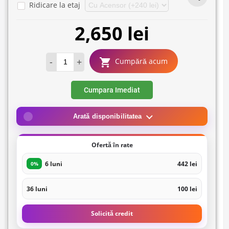
Ridicare la etaj
2,650 lei
-
+
Cumpără acum
Cumpara Imediat
Arată disponibilitatea
Ofertă în rate
6 luni
442 lei
0%
36 luni
100 lei
Solicită credit