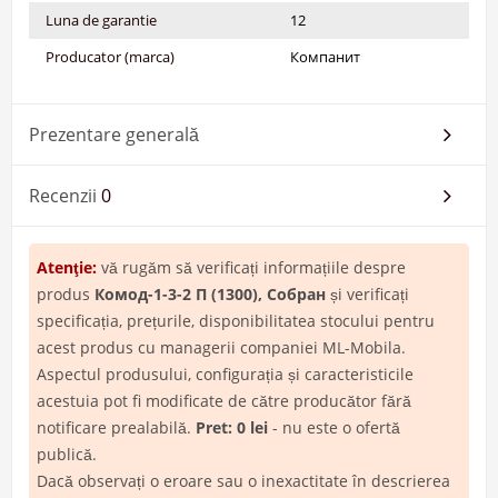
Luna de garantie
12
Producator (marca)
Компанит
Prezentare generală
Recenzii
0
Atenţie:
vă rugăm să verificați informațiile despre
produs
Комод-1-3-2 П (1300), Собран
și verificați
specificația, prețurile, disponibilitatea stocului pentru
acest produs cu managerii companiei ML-Mobila.
Aspectul produsului, configurația și caracteristicile
acestuia pot fi modificate de către producător fără
notificare prealabilă.
Pret: 0 lei
- nu este o ofertă
publică.
Dacă observați o eroare sau o inexactitate în descrierea