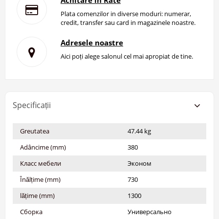
Achitare in Rate
Plata comenzilor in diverse moduri: numerar,
credit, transfer sau card in magazinele noastre.
Adresele noastre
Aici poți alege salonul cel mai apropiat de tine.
Specificații
Greutatea
47.44 kg
Adâncime (mm)
380
Класс мебели
Эконом
Înălțime (mm)
730
lățime (mm)
1300
Сборка
Универсально