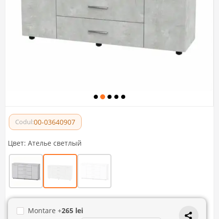
00-03640907
Codul:
Цвет:
Ателье светлый
Montare +
265 lei