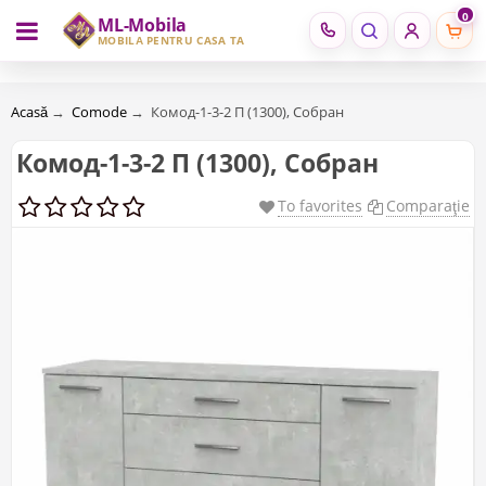
0
ML-Mobila
RU
RO
MOBILĂ PENTRU CASA TA
Acasă
→
Comode
→
Комод-1-3-2 П (1300), Собран
Комод-1-3-2 П (1300), Собран
To favorites
Comparaţie