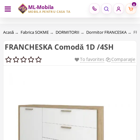
0
ML-Mobila
RU
RO
MOBILĂ PENTRU CASA TA
Acasă
→
Fabrica SOKME
→
DORMITORII
→
Dormitor FRANCESKA
→
FR
FRANCHESKA Comodă 1D /4SH
To favorites
Comparaţie