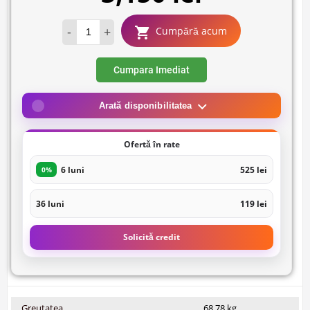
-
+
Cumpără acum
Cumpara Imediat
Arată disponibilitatea
Ofertă în rate
6 luni
525 lei
0%
36 luni
119 lei
Solicită credit
Greutatea
68.78 kg