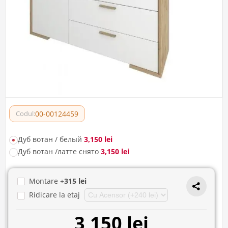
00-00124459
Codul:
Дуб вотан / белый
3,150 lei
Дуб вотан /латте снято
3,150 lei
Montare +
315 lei
Ridicare la etaj
3,150 lei