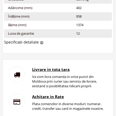
Adâncime (mm)
402
Înălțime (mm)
958
lățime (mm)
1374
Luna de garantie
12
Specificații detaliate
Livrare in tota tara
Va vom livra comanda in orice punct din
Moldova prin curier sau serviciu de livrare,
existand si posibilitatea ridicarii proprii.
Achitare in Rate
Plata comenzilor in diverse moduri: numerar,
credit, transfer sau card in magazinele noastre.