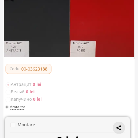
00-03623188
Codul:
Антрацит
0 lei
Белый
0 lei
Капучино
0 lei
Arata tot
Montare