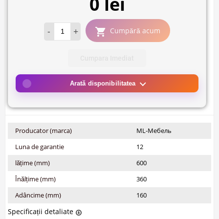
0 lei
-
+
Cumpără acum
Cumpara Imediat
Arată disponibilitatea
Producator (marca)
ML-Мебель
Luna de garantie
12
lățime (mm)
600
Înălțime (mm)
360
Adâncime (mm)
160
Specificații detaliate