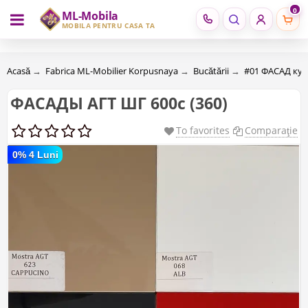
0
ML-Mobila
RU
RO
MOBILĂ PENTRU CASA TA
Acasă
→
Fabrica ML-Mobilier Korpusnaya
→
Bucătării
→
#01 ФАСАД ку
ФАСАДЫ АГТ ШГ 600c (360)
To favorites
Comparaţie
0% 4 Luni