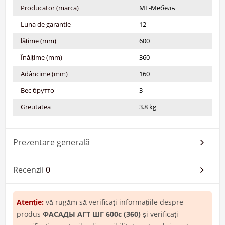
Producator (marca)
ML-Мебель
Luna de garantie
12
lățime (mm)
600
Înălțime (mm)
360
Adâncime (mm)
160
Вес брутто
3
Greutatea
3.8 kg
Prezentare generală
Recenzii
0
Atenţie:
vă rugăm să verificați informațiile despre
produs
ФАСАДЫ АГТ ШГ 600c (360)
și verificați