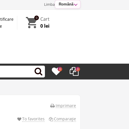
Limba
Română
0
Cart
tificare
0 lei
te
0
0
Imprimare
To favorites
Comparaţie