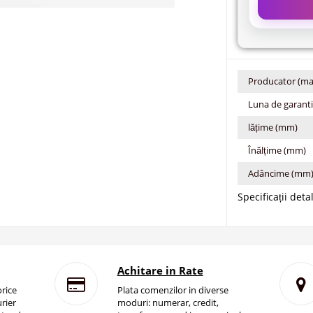
Producator (ma
Luna de garant
lățime (mm)
Înălțime (mm)
Adâncime (mm
Specificații deta
Achitare in Rate
rice
Plata comenzilor in diverse
rier
moduri: numerar, credit,