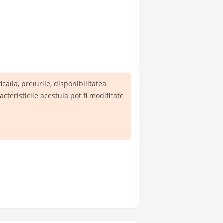
ficația, prețurile, disponibilitatea
teristicile acestuia pot fi modificate