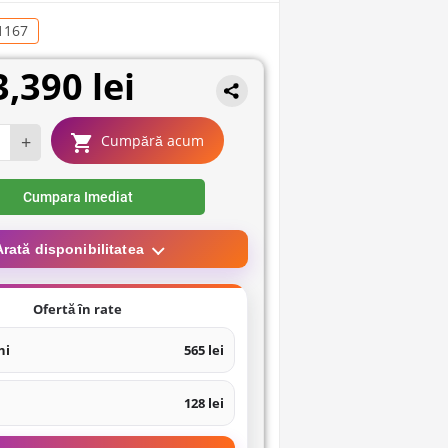
1167
3,390 lei
+
Cumpără acum
Cumpara Imediat
Arată disponibilitatea
Ofertă în rate
ni
565 lei
128 lei