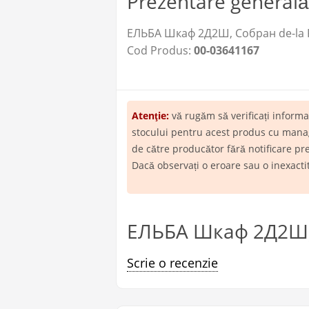
Prezentare generală
ЕЛЬБА Шкаф 2Д2Ш, Собран de-la P
Cod Produs:
00-03641167
Atenţie:
vă rugăm să verificați inform
stocului pentru acest produs cu manage
de către producător fără notificare pr
Dacă observați o eroare sau o inexact
ЕЛЬБА Шкаф 2Д2Ш, 
Scrie o recenzie