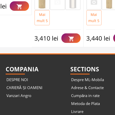
lei
Mai
Mai
mult 5
mult 5
3,410 lei
3,440 lei
COMPANIA
SECTIONS
DESPRE NOI
Despre ML-Mobila
CARIERĂ ȘI OAMENI
Adrese & Contacte
Vanzari Angro
Cumpăra in rate
Metoda de Plata
Livrare