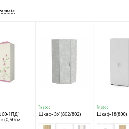
a toate
În stoc
În stoc
Ш60-1ПД1
Шкаф- 3У (802/802)
Шкаф-18(800)
в (0,60см
 Собран