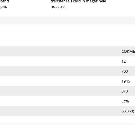
istand
transfer sau card in magazinele
prii.
noastre.
СОКМЕ
12
700
1946
370
Есть
63.3 kg