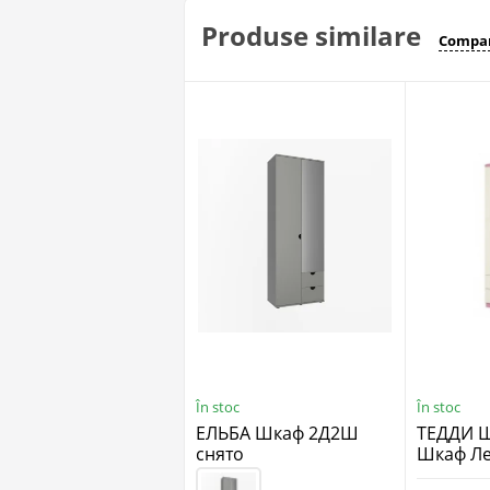
Produse similare
Compar
În stoc
În stoc
ЕЛЬБА Шкаф 2Д2Ш
ТЕДДИ 
снято
Шкаф Ле
(снято),