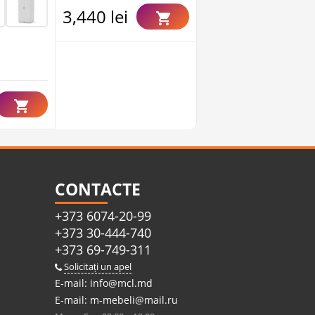
3,440 lei
Mai
mult 6
3,320 lei
CONTACTE
+373 6074-20-99
+373 30-444-740
+373 69-749-311
Solicitați un apel
E-mail:
info@mcl.md
E-mail:
m-mebeli@mail.ru