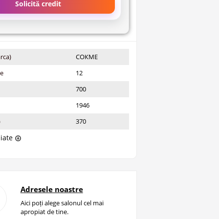
Solicită credit
rca)
СОКМЕ
ie
12
700
1946
)
370
liate
Adresele noastre
Aici poți alege salonul cel mai
apropiat de tine.