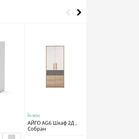
În stoc
În stoc
АЙГО AG6 Шкаф 2Д ,
МГ-1 Шкаф
Собран