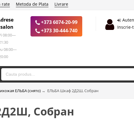
 rate
Metoda de Plata
Livrare
Adrese
Auten
+373 6074-20-99
 salon
Inscrie-
+373 30-444-740
 Vi 08:00—
21:30
Du 08:00—
20:00
ихожая ЕЛЬБА (снято)
→
ЕЛЬБА Шкаф 2Д2Ш, Собран
2Д2Ш, Собран