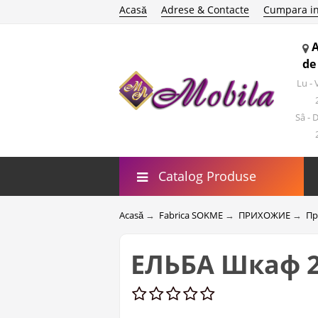
Acasă
Adrese & Contacte
Cumpara in
de
Lu -
Sâ - 
Catalog Produse
Acasă
→
Fabrica SOKME
→
ПРИХОЖИЕ
→
Пр
ЕЛЬБА Шкаф 