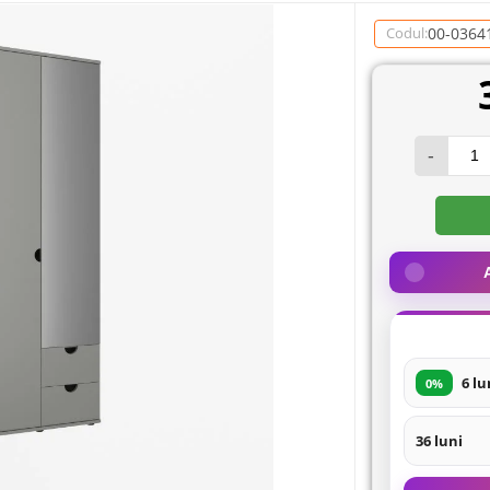
00-0364
Codul:
-
6 lu
0%
36 luni